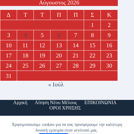
Αύγουστος 2026
Δ
Τ
Τ
Π
Π
Σ
Κ
1
2
3
4
5
6
7
8
9
10
11
12
13
14
15
16
17
18
19
20
21
22
23
24
25
26
27
28
29
30
31
« Ιούλ
Αρχική
Αίτηση Νέου Μέλους
ΕΠΙΚΟΙΝΩΝΙΑ
ΟΡΟΙ ΧΡΗΣΗΣ
Χρησιμοποιούμε cookies για να σας προσφέρουμε την καλύτερη
δυνατή εμπειρία στον ιστότοπό μας.
Copyright © 2026 - ΣΥΝΔΕΣΜΟΣ ΑΠΟΣΤΡΑΤΩΝ