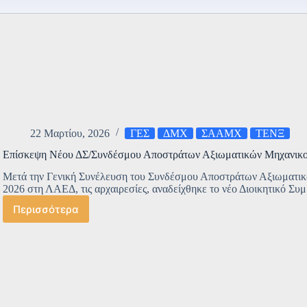
ΣTEAMX
(ΦΩΤΟ-
BINTEO)
22 Μαρτίου, 2026
ΓΕΣ
ΔΜΧ
ΣΑΑΜΧ
ΤΕΝΞ
Επίσκεψη Νέου ΔΣ/Συνδέσμου Αποστράτων Αξιωματικών Μηχανι
Μετά την Γενική Συνέλευση του Συνδέσμου Αποστράτων Αξιωματικ
2026 στη ΛΑΕΔ, τις αρχαιρεσίες, αναδείχθηκε το νέο Διοικητικό Συ
Περισσότερα
Επίσκεψη
Νέου
ΔΣ/
Συνδέσμου
Αποστράτων
Αξιωματικών
Μηχανικού
(ΣΑΑΜ)