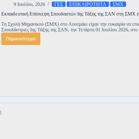
9 Ιουλίου, 2026
ΓΕΣ
ΕΠΙΚΑΙΡΟΤΗΤΑ
ΣΜΧ
Εκπαιδευτική Επίσκεψη Σπουδαστών Iης Τάξης της ΣΑΝ στη ΣΜ
Τη Σχολή Μηχανικού (ΣΜΧ) στο Λουτράκι είχαν την ευκαιρία να επι
Σπουδάστριες Ιης Τάξης της ΣΑΝ, την Τετάρτη 01 Ιουλίου 2026, στο
Περισσότερα
Εκπαιδευτική
Επίσκεψη
Σπουδαστών
Iης
Τάξης
της
ΣΑΝ
στη
ΣΜΧ
(ΦΩΤΟ-
ΒΙΝΤΕΟ)