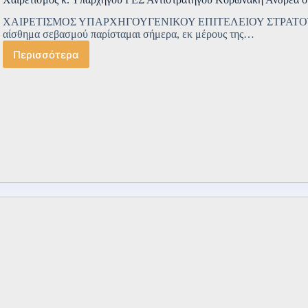
ΧΑΙΡΕΤΙΣΜΟΣ ΥΠΑΡΧΗΓΟΥΓΕΝΙΚΟΥ ΕΠΙΤΕΛΕΙΟΥ ΣΤΡΑΤΟΥ Με 
αίσθημα σεβασμού παρίσταμαι σήμερα, εκ μέρους της…
Περισσότερα
Χαιρετισμός
κ.
Υπαρχηγού
ΓΕΣ
Αντιστρατήγου
Κορωνάκη
Ανδρέα
στην
ΣΜΧ
την
20/06/2026