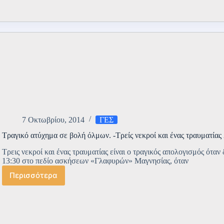
στο
ΓΕΣ
(ΦΩΤΟ)
7 Οκτωβρίου, 2014
ΓΕΣ
Τραγικό ατύχημα σε βολή όλμων. -Τρείς νεκροί και ένας τραυματίας
Τρεις νεκροί και ένας τραυματίας είναι ο τραγικός απολογισμός ότα
13:30 στο πεδίο ασκήσεων «Γλαφυρών» Μαγνησίας, όταν
Περισσότερα
Τραγικό
ατύχημα
σε
βολή
όλμων.