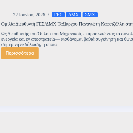
22 Ιουνίου, 2026
ΓΕΣ
ΔΜΧ
ΣΜΧ
Ομιλία Διευθυντή ΓΕΣ/ΔΜΧ Ταξίαρχου Παναγιώτη Καφετζέλλη στη
Ως Διευθυντής του Όπλου του Μηχανικού, εκπροσωπώντας το σύνο
ενεργεία και εν αποστρατεία— αισθάνομαι βαθιά συγκίνηση και ύψισ
σημερινή εκδήλωση, η οποία
Περισσότερα
Ομιλία
Διευθυντή
ΓΕΣ/
ΔΜΧ
Ταξίαρχου
Παναγιώτη
Καφετζέλλη
στην
ΣΜΧ
την
20/06/2026