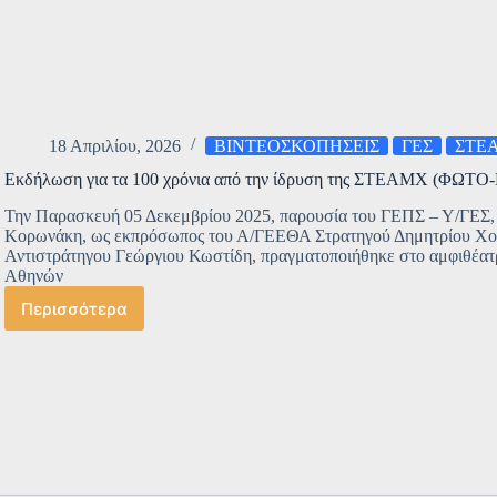
18 Απριλίου, 2026
ΒΙΝΤΕΟΣΚΟΠΗΣΕΙΣ
ΓΕΣ
ΣΤΕ
Εκδήλωση για τα 100 χρόνια από την ίδρυση της ΣTEAMX (ΦΩΤ
Την Παρασκευή 05 Δεκεμβρίου 2025, παρουσία του ΓΕΠΣ – Υ/ΓΕΣ,
Κορωνάκη, ως εκπρόσωπος του Α/ΓΕΕΘΑ Στρατηγού Δημητρίου Χο
Αντιστράτηγου Γεώργιου Κωστίδη, πραγματοποιήθηκε στο αμφιθέα
Αθηνών
Περισσότερα
Εκδήλωση
για
τα
100
χρόνια
από
την
ίδρυση
της