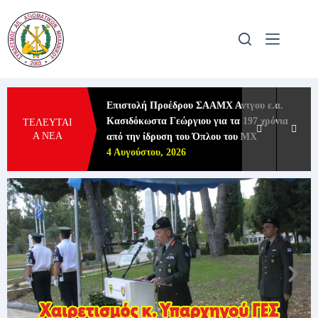
ού ΓΕΣ
Επιστολή Προέδρου ΣΑΑΜΧ Αντγου ε.α.
η Ανδρέα στην
Κασιδόκωστα Γεώργιου για τα 197 χρόνια
ΤΕΛΕΥΤΑΙ
Α ΝΕΑ
από την ίδρυση του Όπλου του ΜΧ
4 Αυγούστου, 2026