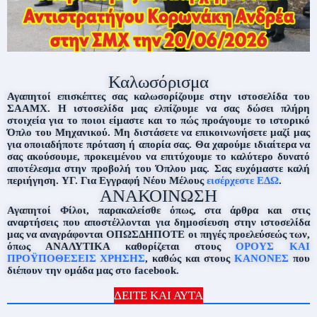
Καλωσόρισμα
Αγαπητοί επισκέπτες σας καλωσορίζουμε στην ιστοσελίδα του
ΣΑΑΜΧ. Η ιστοσελίδα μας ελπίζουμε να σας δώσει πλήρη
στοιχεία για το ποιοι είμαστε και το πώς προάγουμε το ιστορικό
Όπλο του Μηχανικού. Μη διστάσετε να επικοινωνήσετε μαζί μας
για οποιαδήποτε πρόταση ή απορία σας. Θα χαρούμε ιδιαίτερα να
σας ακούσουμε, προκειμένου να επιτύχουμε το καλύτερο δυνατό
αποτέλεσμα στην προβολή του Όπλου μας. Σας ευχόμαστε καλή
περιήγηση. ΥΓ. Για Εγγραφή Νέου Μέλους
εισέρχεστε ΕΔΩ
.
ΑΝΑΚΟΙΝΩΣΗ
Αγαπητοί Φίλοι, παρακαλείσθε όπως, στα άρθρα και στις
αναρτήσεις που αποστέλλονται για δημοσίευση στην ιστοσελίδα
μας να αναγράφονται ΟΠΩΣΔΗΠΟΤΕ οι πηγές προελεύσεώς των,
όπως ΑΝΑΛΥΤΙΚΑ καθορίζεται στους
ΟΡΟΥΣ ΚΑΙ
ΠΡΟΫΠΟΘΕΣΕΙΣ ΧΡΗΣΗΣ
, καθώς και στους
ΚΑΝΟΝΕΣ
που
διέπουν την ομάδα μας στο facebook.
ΔΕΙΤΕ ΚΑΙ ΑΥΤΑ