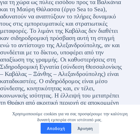
για τη χώρα ως πύλες εισόδου προς τα Βαλκάνια
και τη Μαύρη Θάλασσα (έργο Sea to Sea),
αδυνατούν να αναπτύξουν το πλήρες δυναμικό
τους στις εμπορευματικές και στρατιωτικές
μεταφορές. Το λιμάνι της Καβάλας δεν διαθέτει
καν σιδηροδρομική πρόσβαση αυτή τη στιγμή
ενώ το αντίστοιχο της Αλεξανδρούπολης, αν και
συνδέεται με το δίκτυο, υποφέρει από την
απαξίωση της γραμμής. Οι καθυστερήσεις στη
Σιδηροδρομική Εγνατία (σύνδεση Θεσσαλονίκης
– Καβάλας – Ξάνθης – Αλεξανδρούπολης) είναι
καταδικαστέες. Ο σιδηρόδρομος είναι μέσο
σύνδεσης, κινητικότητας και, εν τέλει,
κοινωνικής ισότητας. Η έλλειψή του μετατρέπει
τη Θράκη από ακριτική περιοχή σε αποκομμένη
με ευρύτερες συνέπειες όπως την εγκατάλειψη
Χρησιμοποιούμε cookies για να σας προσφέρουμε την καλύτερη
του πληθυσμού, τη βιομηχανική και τεχνολογική
δυνατή εμπειρία στον ιστότοπό μας.
της υποβάθμιση.
Αποδοχή
Άρνηση
Πρόκληση και ευκαιρία:
Καθώς ο κόσμος