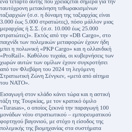
ένα τέταρτο αυτής που χρειάζεται σήμερα για την
ταυτόχρονη μετακίνηση τεθωρακισμένων
ταξιαρχιών (σ.σ. η δύναμη της ταξιαρχίας είναι
3.000 έως 5.000 στρατιώτες), πόσο μάλλον μιας
μεραρχίας ή Σ.Σ. (σ.σ. 10.000 έως 25.000
στρατιώτες)». Εκτός από την «DB Cargo», στο
παιχνίδι των πολεμικών μεταφορών έχουν ήδη
μπει η πολωνική «PKP Cargo» και η ολλανδική
«ProRail». Καθόλου τυχαία, οι κυβερνήσεις των
χωρών αυτών των ομίλων έχουν συγκροτήσει
από τον Φλεβάρη του 2024 τη λεγόμενη
Στρατιωτική Ζώνη Σένγκεν, «μετά από αίτημα
του ΝΑΤΟ».
Εισαγωγή στον κλάδο κάνει τώρα και η αστική
τάξη της Τουρκίας, με τον κρατικό όμιλο
«Turasas», ο οποίος ξεκινά την παραγωγή 100
μονάδων νέου στρατιωτικού – εμπορευματικού
φορτηγού βαγονιού, με στόχο η είσοδος της
πολεμικής της βιομηχανίας στα συστήματα