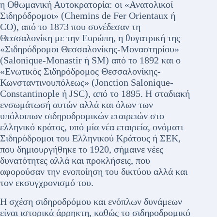
η Οθωμανική Αυτοκρατορία: οι «Ανατολικοί
Σιδηρόδρομοι» (Chemins de Fer Orientaux ή
CO), από το 1873 που συνέδεσαν τη
Θεσσαλονίκη με την Ευρώπη, η θυγατρική της
«Σιδηρόδρομοι Θεσσαλονίκης-Μοναστηρίου»
(Salonique-Monastir ή SM) από το 1892 και ο
«Ενωτικός Σιδηρόδρομος Θεσσαλονίκης-
Κωνσταντινουπόλεως» (Jonction Salonique-
Constantinople ή JSC), από το 1895. Η σταδιακή
ενσωμάτωσή αυτών αλλά και όλων των
υπόλοιπων σιδηροδρομικών εταιρειών στο
ελληνικό κράτος, υπό μία νέα εταιρεία, ονόματι
Σιδηρόδρομοι του Ελληνικού Κράτους ή ΣΕΚ,
που δημιουργήθηκε το 1920, σήμαινε νέες
δυνατότητες αλλά και προκλήσεις, που
αφορούσαν την ενοποίηση του δικτύου αλλά και
τον εκσυγχρονισμό του.
Η σχέση σιδηροδρόμου και ενόπλων δυνάμεων
είναι ιστορικά άρρηκτη, καθώς το σιδηροδρομικό