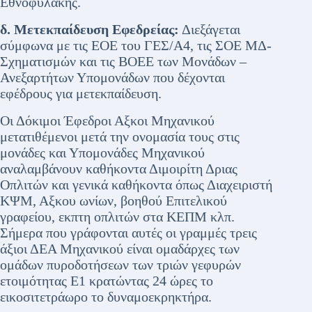
Εθνοφυλακής.
δ. Μετεκπαίδευση Εφεδρείας:
Διεξάγεται
σύμφωνα με τις ΕΟΕ του ΓΕΣ/Α4, τις ΣΟΕ ΜΔ-
Σχηματισμών και τις ΒΟΕΕ των Μονάδων –
Ανεξαρτήτων Υπομονάδων που δέχονται
εφέδρους για μετεκπαίδευση.
Οι Δόκιμοι Έφεδροι Αξκοι Μηχανικού
μετατιθέμενοι μετά την ονομασία τους στις
μονάδες και Υπομονάδες Μηχανικού
αναλαμβάνουν καθήκοντα Διμοιρίτη Δριας
Οπλιτών και γενικά καθήκοντα όπως Διαχειριστή
ΚΨΜ, Αξκου ωνίων, βοηθού Επιτελικού
γραφείου, εκπτη οπλιτών στα ΚΕΠΜ κλπ.
Σήμερα που γράφονται αυτές οι γραμμές τρεις
άξιοι ΔΕΑ Μηχανικού είναι ομαδάρχες των
ομάδων πυροδοτήσεων των τριών γεφυρών
ετοιμότητας Ε1 κρατώντας 24 ώρες το
εικοσιτετράωρο το δυναμοεκρηκτήρα.