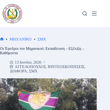
Μετάβαση
στο
περιεχόμενο
ΜΗΧΑΝΙΚΟ
ΣΜΧ
Αρχική
σελίδα
Οι Έφεδροι του Μηχανικού: Εκπαίδευση – Εξέλιξη –
Καθήκοντα
13 Ιουνίου, 2026
ΑΓΓΕΛΟΠΟΥΛΟΣ
,
ΒΙΝΤΕΟΣΚΟΠΗΣΕΙΣ
,
ΔΙΑΦΟΡΑ
,
ΣΜΧ