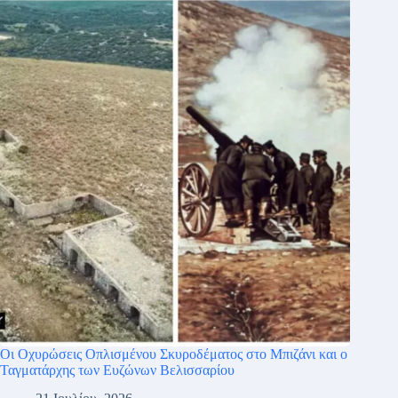
Οι Οχυρώσεις Οπλισμένου Σκυροδέματος στο Μπιζάνι και ο
Ταγματάρχης των Ευζώνων Βελισσαρίου