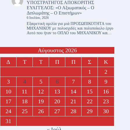
ΥΠΟΣΤΡΑΤΗΓΟΣ ΑΠΟΚΟΡΙΤΗΣ
ΕΥΑΓΓΕΛΟΣ: «Ο Αξιωματικός – Ο
Διπλωμάτης – Ο Επιστήμων»
6 Ιουλίου, 2026
Εξαιρετική ομιλία για μιά ΠΡΟΣΩΠΙΚΟΤΗΤΑ του
ΜΗΧΑΝΙΚΟΥ με πολυσχιδές και πολυποίκιλο έργο
Αυτό που ήταν το ΟΠΛΟ του ΜΗΧΑΝΙΚΟΥ και…
Αύγουστος 2026
Δ
Τ
Τ
Π
Π
Σ
Κ
1
2
3
4
5
6
7
8
9
10
11
12
13
14
15
16
17
18
19
20
21
22
23
24
25
26
27
28
29
30
31
« Ιούλ