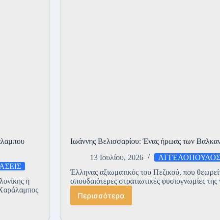
ράλαμπου
Ιωάννης Βελισσαρίου: Ένας ήρωας των Βαλκ
13 Ιουλίου, 2026
ΑΓΓΕΛΟΠΟΥΛΟ
ΑΣΕΙΣ
Έλληνας αξιωματικός του Πεζικού, που θεωρείτ
λονίκης η
σπουδαιότερες στρατιωτικές φυσιογνωμίες της
 Χαράλαμπος
Περισσότερα
Ιωάννης
Βελισσαρίου:
Ένας