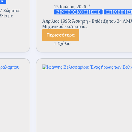
ΡΑ
15 Ιουλίου, 2026
Α' Σώματος
ΒΙΝΤΕΟΣΚΟΠΗΣΕΙΣ
ΕΠΙΧΕΙΡΗΣ
λίο με
Απρίλιος 1995: Άσκηση - Επίδειξη του 34 ΛΜΧ
Μηχανικού εκστρατείας
Περισσότερα
Άσκηση
–
1 Σχόλιο
Επίδειξη
34
ΛΜΧ
στα
αντικείμενα
Μηχανικού
Εκστρατείας-
Απρίλιος
1995
(ΒΙΝΤΕΟ)