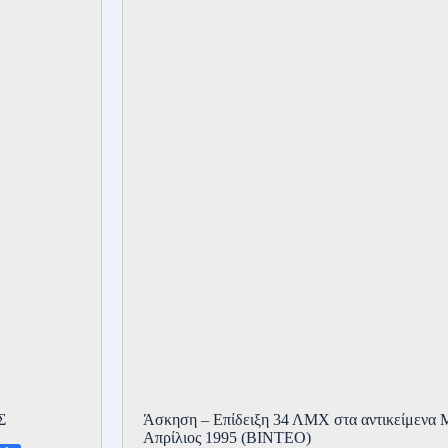
των
Ευζώνων
Βελισσαρίου
Σ
Άσκηση – Επίδειξη 34 ΛΜΧ στα αντικείμενα 
Απρίλιος 1995 (ΒΙΝΤΕΟ)