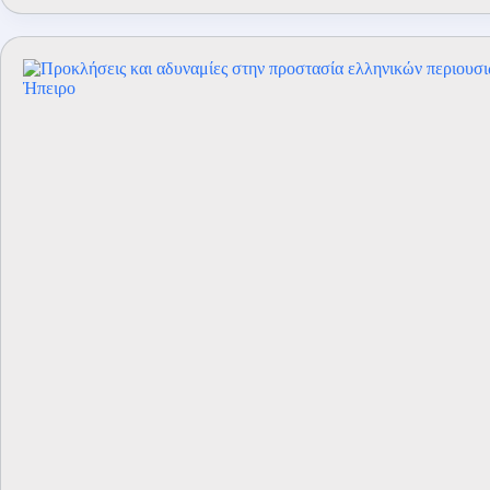
ΓΕΣ
Αντιστρατήγου
Κορωνάκη
Ανδρέα
στην
ΣΜΧ
την
20/06/2026