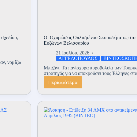
 σχεδίου;
Οι Οχυρώσεις Οπλισμένου Σκυροδέματος στο Μ
Ευζώνων Βελισσαρίου
21 Ιουλίου, 2026
ΑΓΓΕΛΟΠΟΥΛΟΣ
ΒΙΝΤΕΟΣΚΟΠΗ
αν, νομίζω
Μπιζάνι. Τα πανίσχυρα πυροβολεία των Τούρκ
στρατηγός για να αποκρούσει τους Έλληνες στα
Περισσότερα
Οι
Οχυρώσεις
Οπλισμένου
Σκυροδέματος
στο
Μπιζάνι
και
ο
Ταγματάρχης