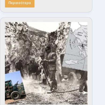
Περισσότερα
Ιταλική
Εαρινή
Επίθεση
(Operazione
Primavera)
1941:
Η
μάχη
στο
Ύψωμα
731