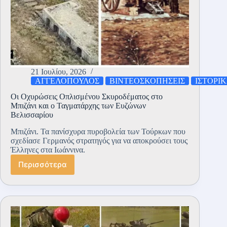
21 Ιουλίου, 2026
ΑΓΓΕΛΟΠΟΥΛΟΣ
ΒΙΝΤΕΟΣΚΟΠΗΣΕΙΣ
ΙΣΤΟΡΙ
Οι Οχυρώσεις Οπλισμένου Σκυροδέματος στο
Μπιζάνι και ο Ταγματάρχης των Ευζώνων
Βελισσαρίου
Μπιζάνι. Τα πανίσχυρα πυροβολεία των Τούρκων που
σχεδίασε Γερμανός στρατηγός για να αποκρούσει τους
Έλληνες στα Ιωάννινα.
Περισσότερα
Οι
Οχυρώσεις
Οπλισμένου
Σκυροδέματος
στο
Μπιζάνι
και