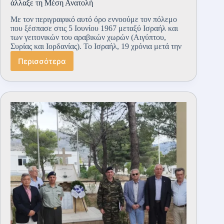
άλλαξε τη Μέση Ανατολή
Με τον περιγραφικό αυτό όρο εννοούμε τον πόλεμο
που ξέσπασε στις 5 Ιουνίου 1967 μεταξύ Ισραήλ και
των γειτονικών του αραβικών χωρών (Αιγύπτου,
Συρίας και Ιορδανίας). Το Ισραήλ, 19 χρόνια μετά την
Περισσότερα
Ο
Πόλεμος
των
Έξι
Ημερών:
Η
σύγκρουση
που
άλλαξε
τη
Μέση
Ανατολή