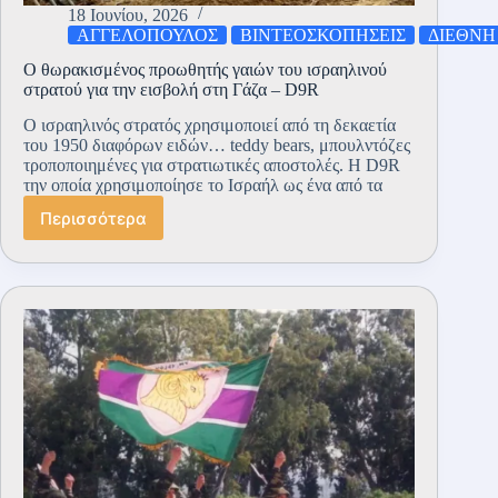
18 Ιουνίου, 2026
ΑΓΓΕΛΟΠΟΥΛΟΣ
ΒΙΝΤΕΟΣΚΟΠΗΣΕΙΣ
ΔΙΕΘΝΗ
Ο θωρακισμένος προωθητής γαιών του ισραηλινού
στρατού για την εισβολή στη Γάζα – D9R
Ο ισραηλινός στρατός χρησιμοποιεί από τη δεκαετία
του 1950 διαφόρων ειδών… teddy bears, μπουλντόζες
τροποποιημένες για στρατιωτικές αποστολές. Η D9R
την οποία χρησιμοποίησε το Ισραήλ ως ένα από τα
Περισσότερα
Ο
θωρακισμένος
προωθητής
γαιών
του
ισραηλινού
στρατού
για
την
εισβολή
στη
Γάζα –
D9R