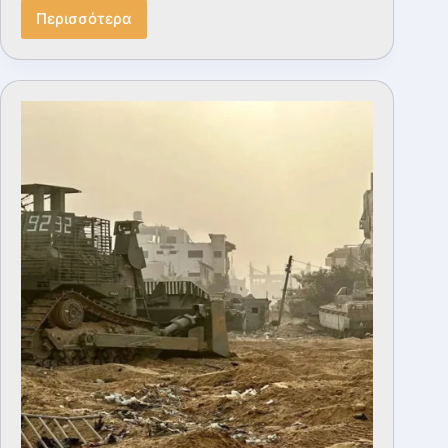
Περισσότερα
Άσκηση
–
Επίδειξη
34
ΛΜΧ
στα
αντικείμενα
Μηχανικού
Εκστρατείας-
Απρίλιος
1995
(ΒΙΝΤΕΟ)