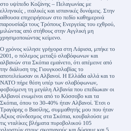
στο υψίπεδο Κοζάνης – Πελαγωνίας με
ελληνικές , ιταλικές και ισπανικές δυνάμεις. Στην
αίθουσα επιχειρήσεων στο πεδίο καθημερινά
παρουσίαζα τους Τρόπους Ενεργείας του εχθρού,
μιλώντας από στήθους στην Αγγλική μη
χρησιμοποιώντας κείμενο.
Ο χρόνος κύλησε γρήγορα στη Λάρισα, μπήκε το
2001, ο πόλεμος μεταξύ σλαβόφωνων και
αλβανών στα Σκόπια εμαίνετο, ότι απέμεινε από
την διάλυση της Γιουγκοσλαβίας το
αποτελείωσαν οι Αλβανοί. Η Ελλάδα αλλά και το
ΝΑΤΟ πήρε θέση υπέρ των σλαβόφωνων,
φοβούμενη τη μεγάλη Αλβανία που επεδίωκαν οι
Αλβανοί ενωμένοι από το Κόσσοβο και τα
Σκόπια, όπου το 30-40% ήταν Αλβανοί. Έτσι ο
Τραγάρης ο Βασίλης, συμμαθητής μου που ήταν
Αξκος σύνδεσμος στα Σκόπια, κουβαλούσε με
τις νταλίκες βλήματα πυροβολικού 105
χιλιοστών στους σκοπιανούς και δώσαμε και 5