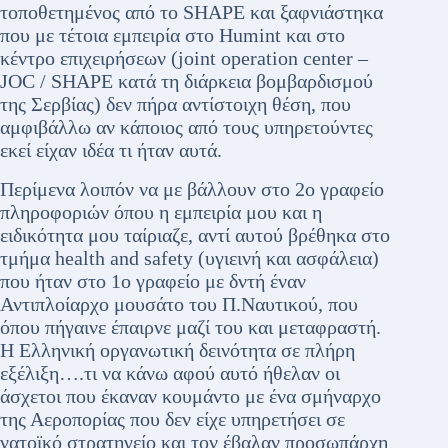
τοποθετημένος από το SHAPE και ξαφνιάστηκα
που με τέτοια εμπειρία στο Humint και στο
κέντρο επιχειρήσεων (joint operation center –
JOC / SHAPE κατά τη διάρκεια βομβαρδισμού
της Σερβίας) δεν πήρα αντίστοιχη θέση, που
αμφιβάλλω αν κάποιος από τους υπηρετούντες
εκεί είχαν ιδέα τι ήταν αυτά.
Περίμενα λοιπόν να με βάλλουν στο 2ο γραφείο
πληροφοριών όπου η εμπειρία μου και η
ειδικότητα μου ταίριαζε, αντί αυτού βρέθηκα στο
τμήμα health and safety (υγιεινή και ασφάλεια)
που ήταν στο 1ο γραφείο με δντή έναν
Αντιπλοίαρχο μουσάτο του Π.Ναυτικού, που
όπου πήγαινε έπαιρνε μαζί του και μεταφραστή.
Η Ελληνική οργανωτική δεινότητα σε πλήρη
εξέλιξη….τι να κάνω αφού αυτό ήθελαν οι
άσχετοι που έκαναν κουμάντο με ένα σμήναρχο
της Αεροπορίας που δεν είχε υπηρετήσει σε
νατοϊκό στρατηγείο και τον έβαλαν προσωπάρχη