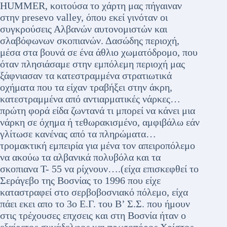
HUMMER, κοιτούσα το χάρτη μας πήγαιναν
στην presevo valley, όπου εκεί γινόταν οι
συγκρούσεις Αλβανών αυτονομιστών και
σλαβόφωνων σκοπιανών. Δασώδης περιοχή,
μέσα στα βουνά σε ένα άθλιο χωματόδρομο, που
όταν πλησιάσαμε στην εμπόλεμη περιοχή μας
ξάφνιασαν τα κατεστραμμένα στρατιωτικά
οχήματα που τα είχαν τραβήξει στην άκρη,
κατεστραμμένα από αντιαρματικές νάρκες…
πρώτη φορά είδα ζωντανά τι μπορεί να κάνει μια
νάρκη σε όχημα ή τεθωρακισμένο, αμφιβάλω εάν
γλίτωσε κανένας από τα πληρώματα…
τρομακτική εμπειρία για μένα τον απειροπόλεμο
να ακούω τα αλβανικά πολυβόλα και τα
σκοπιανα Τ- 55 να ρίχνουν….(είχα επισκεφθεί το
Σεράγεβο της Βοσνίας το 1996 που είχε
καταστραφεί στο σερβοβοσνιακό πόλεμο, είχα
πάει εκει απο το 3ο Ε.Γ. του Β’ Σ.Σ. που ήμουν
στις τρέχουσες επχσεις και στη Βοσνία ήταν ο