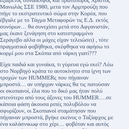
εξαίρετος συνάδελφος και πρωτοπόρος Χρίστος
Μανωλάς ΣΣΕ 1980, μετα τον Αρμπρούζη που
πήγε το εκστρατευτικό σώμα στην Κορέα, που
έβγαλε με το Τάγμα Μεταφορών τις Ε.Δ. εκτός
συνόρων… θα συνεχίσει μετά στο Αφγανιστάν,
μας έκανε ξενάγηση στο κατεστραμμένο
Σεράγεβο αλλα οι μάχες είχαν τελειώσει) , τότε
πραγματικά φοβήθηκα, σκέφθηκα να αφήσω το
κορμί μου στα Σκόπια από νάρκη γιατί???
Είχα παιδιά και γυναίκα, τι γύρευα εγώ εκεί? Λέω
στο Νορβηγό κράτα το αυτοκίνητο στα ίχνη των
τροχών των HUMMERς που πήγαιναν
μπροστά… αν υπήρχαν νάρκες θα τις πατούσαν
οι σκοπιανοί, έλα που το δικό μας ήταν πολύ
στενότερο από τους άξονες του HUMMER….σε
κάποια φάση άκουσα ριπές πολυβόλου να
σφυρίζουν, οι Σκοπιανοί σταμάτησαν που
πήγαιναν μπροστά, βγήκε εκείνος ο Ταξίαρχος με
ένα καλάσνικωφ στο χέρι… φοβόταν και αυτός