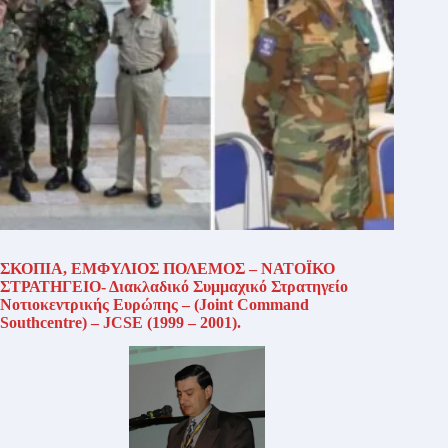
ΣΚΟΠΙΑ, ΕΜΦΥΛΙΟΣ ΠΟΛΕΜΟΣ – ΝΑΤΟΪΚΟ
ΣΤΡΑΤΗΓΕΙΟ- Διακλαδικό Συμμαχικό Στρατηγείο
Νοτιοκεντρικής Ευρώπης – (
Joint
Command
Southcentre
) –
JCSE
(1999 – 2001).