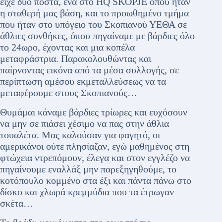
είχε δύο πόστα, ένα στο HQ SKOPJE όπου ήταν
η σταθερή μας βάση, και το προωθημένο τμήμα
που ήταν στο υπόγειο του Σκοπιανού ΥΕΘΑ σε
άθλιες συνθήκες, όπου πηγαίναμε με βάρδιες όλο
το 24ωρο, έχοντας και μια κοπέλα
μεταφράστρια. Παρακολουθώντας και
παίρνοντας εικόνα από τα μέσα συλλογής, σε
περίπτωση αμέσου εκμεταλλεύσεως να τα
μεταφέρουμε στους Σκοπιανούς…
Θυμάμαι κάναμε βάρδιες τρίωρες και ευχόσουν
να μην σε πιάσει χέσιμο να πας στην άθλια
τουαλέτα. Μας καλούσαν για φαγητό, οι
αμερικάνοι ούτε πλησίαζαν, εγώ μαθημένος στη
φτώχεια ντρεπόμουν, έλεγα και στον εγγλέζο να
πηγαίνουμε εναλλάξ μην παρεξηγηθούμε, το
κοτόπουλο κομμένο στα έξι και πάντα πάνω στο
δίσκο και χλωρά κρεμμύδια που τα έτρωγαν
σκέτα…