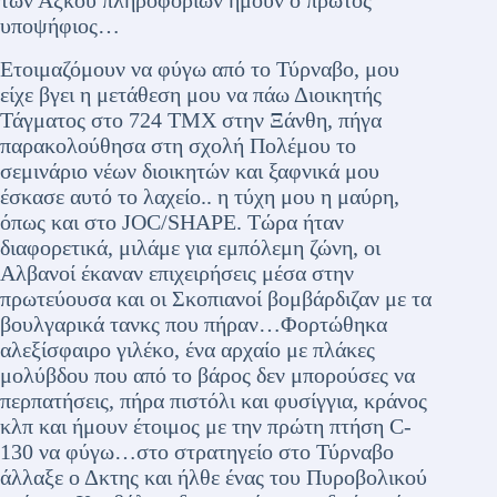
των Αξκου πληροφοριών ήμουν ο πρώτος
υποψήφιος…
Ετοιμαζόμουν να φύγω από το Τύρναβο, μου
είχε βγει η μετάθεση μου να πάω Διοικητής
Τάγματος στο 724 ΤΜΧ στην Ξάνθη, πήγα
παρακολούθησα στη σχολή Πολέμου το
σεμινάριο νέων διοικητών και ξαφνικά μου
έσκασε αυτό το λαχείο.. η τύχη μου η μαύρη,
όπως και στο JOC/SHAPE. Τώρα ήταν
διαφορετικά, μιλάμε για εμπόλεμη ζώνη, οι
Αλβανοί έκαναν επιχειρήσεις μέσα στην
πρωτεύουσα και οι Σκοπιανοί βομβάρδιζαν με τα
βουλγαρικά τανκς που πήραν…Φορτώθηκα
αλεξίσφαιρο γιλέκο, ένα αρχαίο με πλάκες
μολύβδου που από το βάρος δεν μπορούσες να
περπατήσεις, πήρα πιστόλι και φυσίγγια, κράνος
κλπ και ήμουν έτοιμος με την πρώτη πτήση C-
130 να φύγω…στο στρατηγείο στο Τύρναβο
άλλαξε ο Δκτης και ήλθε ένας του Πυροβολικού