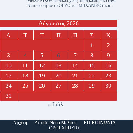
ΜΗΧΑΝΙΚΟΥ με πολυσχιδές και πολυποίκιλο έργο
Αυτό που ήταν το ΟΠΛΟ του ΜΗΧΑΝΙΚΟΥ και…
Αύγουστος 2026
Δ
Τ
Τ
Π
Π
Σ
Κ
1
2
3
4
5
6
7
8
9
10
11
12
13
14
15
16
17
18
19
20
21
22
23
24
25
26
27
28
29
30
31
« Ιούλ
Αρχική
Αίτηση Νέου Μέλους
ΕΠΙΚΟΙΝΩΝΙΑ
ΟΡΟΙ ΧΡΗΣΗΣ