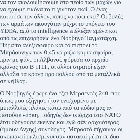
να τον ακολουθήσουμε στο πεδίο των μαχών για
να έχουμε εικόνα το τι γινόταν εκεί. Ο ένας
κοιτούσε τον άλλον, ποιος να πάει εκεί? Οι βολές
των αρμάτων ακουγόταν μέχρι το υπόγειο του
ΥΕΘΑ, από το intelligence επέλεξαν εμένα και
από τις επιχειρήσεις ένα Νορβηγό Ταγματάρχη.
Πήρα το αλεξίσφαιρο και το πιστόλι το
Μπράουνιγκ των 0,45 να ρίξω καμιά σφαίρα,
πριν με φάνε οι Αλβανοί, φόρεσα το αρχαίο
κράνος του Β’Π.Π., οι άλλοι στρατοί είχαν
αλλάξει τα κράνη προ πολλού από τα μεταλλικά
σε κέβλαρ.
Ο Νορβηγός έφερε ένα τζιπ Μερσεντές 240, που
όπως μου εξήγησε ήταν ενισχυμένο με
μεταλλικές πλάκες κάτω από τα πόδια μας αν
πατούσε νάρκη…οδηγός δεν υπάρχει στο ΝΑΤΟ
έτσι οδηγούσε εκείνος και εγώ σαν αρχαιότερος
(ήμουν Ανχης) συνοδηγός. Μπροστά πήγαιναν οι
σκοπιανοί οπλισμένοι σαν αστακοί μέσα σε δυο