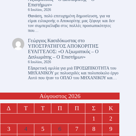
Επιστήμων»
6 Ιουλίου, 2026
Θανάση, πολύ επιτυχημένη δημοσίευση, για να
είμαι ειλικρινής ο Αποκορίτης μας ξέφυγε και δεν
τον συμπεριέλαβα στις πολλές προσωπικότητες
που…
Γεώργιος Κασιδόκωστας
στο
ΥΠΟΣΤΡΑΤΗΓΟΣ ΑΠΟΚΟΡΙΤΗΣ
ΕΥΑΓΓΕΛΟΣ: «Ο Αξιωματικός – Ο
Διπλωμάτης – Ο Επιστήμων»
6 Ιουλίου, 2026
Εξαιρετική ομιλία για μιά ΠΡΟΣΩΠΙΚΟΤΗΤΑ του
ΜΗΧΑΝΙΚΟΥ με πολυσχιδές και πολυποίκιλο έργο
Αυτό που ήταν το ΟΠΛΟ του ΜΗΧΑΝΙΚΟΥ και…
Αύγουστος 2026
Δ
Τ
Τ
Π
Π
Σ
Κ
1
2
3
4
5
6
7
8
9