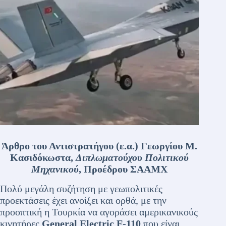
Άρθρο του Αντιστρατήγου (ε.α.) Γεωργίου Μ.
Κασιδόκωστα,
Διπλωματούχου Πολιτικού
Μηχανικού
, Προέδρου ΣΑΑΜΧ
Πολύ μεγάλη συζήτηση με γεωπολιτικές
προεκτάσεις έχει ανοίξει και ορθά, με την
προοπτική η Τουρκία να αγοράσει αμερικανικούς
κινητήρες
General Electric F-110
που είναι