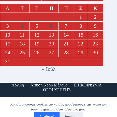
Δ
Τ
Τ
Π
Π
Σ
Κ
1
2
3
4
5
6
7
8
9
10
11
12
13
14
15
16
17
18
19
20
21
22
23
24
25
26
27
28
29
30
31
« Ιούλ
Αρχική
Αίτηση Νέου Μέλους
ΕΠΙΚΟΙΝΩΝΙΑ
ΟΡΟΙ ΧΡΗΣΗΣ
Χρησιμοποιούμε cookies για να σας προσφέρουμε την καλύτερη
Copyright © 2026 - ΣΥΝΔΕΣΜΟΣ ΑΠΟΣΤΡΑΤΩΝ
δυνατή εμπειρία στον ιστότοπό μας.
ΑΞΙΩΜΑΤΙΚΩΝ ΜΗΧΑΝΙΚΟΥ (ΣΑΑΜΧ)
Αποδοχή
Άρνηση