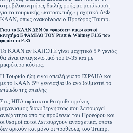
στροβιλοκινητήρες διπλής ροής με μετάκαυση
για το τουρκικής «κατασκευής» μαχητικό Α/Φ
ΚΑΑΝ, όπως ανακοίνωσε ο Πρόεδρος Trump.
Γιατι το ΚΑΑΝ ΔΕΝ θα «φορέσει» αμερικανικό
κινητήρα ΕΦΑΜΙΛΟ ΤΟΥ Pratt & Whitney F135 που
φοράει το F-35
ης
Το ΚΑΑΝ αν ΚΑΠΟΤΕ γίνει μαχητικό 5
γενιάς
θα είναι ανταγωνιστικό του F-35 και με
μικρότερο κόστος.
Η Τουρκία ήδη είναι απειλή για το ΙΣΡΑΗΛ και
ης
με το ΚΑΑΝ 5
γεννιάςθα θα αναβαθμιστεί το
επίπεδο της απειλής
Στις ΗΠΑ υφίσταται θεσμοθετημένος
μηχανισμός διακυβερνήσεως που λειτουργεί
ανεξάρτητα από τις προθέσεις του Προέδρου και
οι θεσμοί αυτοί λειτουργούν ανασχετικά, οπότε
δεν αρκούν και μόνο οι προθέσεις του Trump.