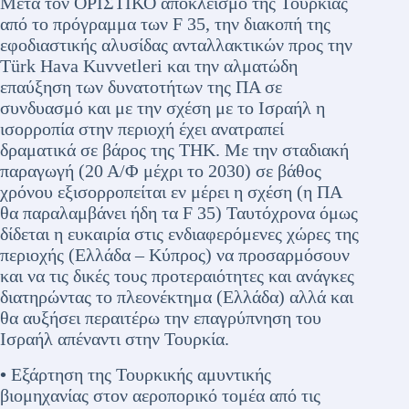
Μετά τον ΟΡΙΣΤΙΚΟ αποκλεισμό της Τουρκίας
από το πρόγραμμα των F 35, την διακοπή της
εφοδιαστικής αλυσίδας ανταλλακτικών προς την
Türk Hava Kuvvetleri και την αλματώδη
επαύξηση των δυνατοτήτων της ΠΑ σε
συνδυασμό και με την σχέση με το Ισραήλ η
ισορροπία στην περιοχή έχει ανατραπεί
δραματικά σε βάρος της ΤΗΚ. Με την σταδιακή
παραγωγή (20 Α/Φ μέχρι το 2030) σε βάθος
χρόνου εξισορροπείται εν μέρει η σχέση (η ΠΑ
θα παραλαμβάνει ήδη τα F 35) Ταυτόχρονα όμως
δίδεται η ευκαιρία στις ενδιαφερόμενες χώρες της
περιοχής (Ελλάδα – Κύπρος) να προσαρμόσουν
και να τις δικές τους προτεραιότητες και ανάγκες
διατηρώντας το πλεονέκτημα (Ελλάδα) αλλά και
θα αυξήσει περαιτέρω την επαγρύπνηση του
Ισραήλ απέναντι στην Τουρκία.
•
Εξάρτηση της Τουρκικής αμυντικής
βιομηχανίας στον αεροπορικό τομέα από τις