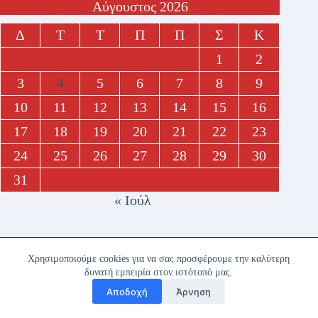
Αύγουστος 2026
Δ
Τ
Τ
Π
Π
Σ
Κ
1
2
3
4
5
6
7
8
9
10
11
12
13
14
15
16
17
18
19
20
21
22
23
24
25
26
27
28
29
30
31
« Ιούλ
Αρχική
Αίτηση Νέου Μέλους
ΕΠΙΚΟΙΝΩΝΙΑ
ΟΡΟΙ ΧΡΗΣΗΣ
Χρησιμοποιούμε cookies για να σας προσφέρουμε την καλύτερη
δυνατή εμπειρία στον ιστότοπό μας.
Αποδοχή
Άρνηση
Copyright © 2026 - ΣΥΝΔΕΣΜΟΣ ΑΠΟΣΤΡΑΤΩΝ