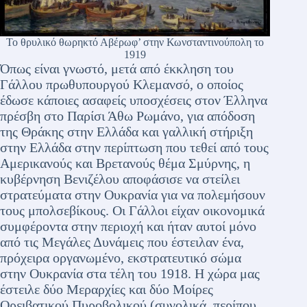
Το θρυλικό θωρηκτό Αβέρωφ’ στην Κωνσταντινούπολη το
1919
Όπως είναι γνωστό, μετά από έκκληση του
Γάλλου πρωθυπουργού Κλεμανσό, ο οποίος
έδωσε κάποιες ασαφείς υποσχέσεις στον Έλληνα
πρέσβη στο Παρίσι Άθω Ρωμάνο, για απόδοση
της Θράκης στην Ελλάδα και γαλλική στήριξη
στην Ελλάδα στην περίπτωση που τεθεί από τους
Αμερικανούς και Βρετανούς θέμα Σμύρνης, η
κυβέρνηση Βενιζέλου αποφάσισε να στείλει
στρατεύματα στην Ουκρανία για να πολεμήσουν
τους μπολσεβίκους. Οι Γάλλοι είχαν οικονομικά
συμφέροντα στην περιοχή και ήταν αυτοί μόνο
από τις Μεγάλες Δυνάμεις που έστειλαν ένα,
πρόχειρα οργανωμένο, εκστρατευτικό σώμα
στην Ουκρανία στα τέλη του 1918. Η χώρα μας
έστειλε δύο Μεραρχίες και δύο Μοίρες
Ορειβατικού Πυροβολικού (συνολικά, περίπου