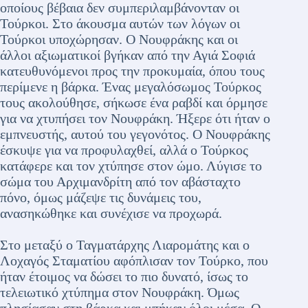
οποίους βέβαια δεν συμπεριλαμβάνονταν οι
Τούρκοι. Στο άκουσμα αυτών των λόγων οι
Τούρκοι υποχώρησαν. Ο Νουφράκης και οι
άλλοι αξιωματικοί βγήκαν από την Αγιά Σοφιά
κατευθυνόμενοι προς την προκυμαία, όπου τους
περίμενε η βάρκα. Ένας μεγαλόσωμος Τούρκος
τους ακολούθησε, σήκωσε ένα ραβδί και όρμησε
για να χτυπήσει τον Νουφράκη. Ήξερε ότι ήταν ο
εμπνευστής, αυτού του γεγονότος. Ο Νουφράκης
έσκυψε για να προφυλαχθεί, αλλά ο Τούρκος
κατάφερε και τον χτύπησε στον ώμο. Λύγισε το
σώμα του Αρχιμανδρίτη από τον αβάσταχτο
πόνο, όμως μάζεψε τις δυνάμεις του,
ανασηκώθηκε και συνέχισε να προχωρά.
Στο μεταξύ ο Ταγματάρχης Λιαρομάτης και ο
Λοχαγός Σταματίου αφόπλισαν τον Τούρκο, που
ήταν έτοιμος να δώσει το πιο δυνατό, ίσως το
τελειωτικό χτύπημα στον Νουφράκη. Όμως
πλησίασαν στη βάρκα και μπήκαν όλοι μέσα. Ο