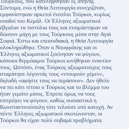
Τούρκους, που κατελήφθησαν εξ απήνης.
Σύντομα, ενώ η Θεία Λειτουργία συνεχιζόταν,
εμφανίστηκαν αρκετοί ένοπλοι Τούρκοι, κυρίως
οπαδοί του Κεμάλ. Οι Έλληνες αξιωματικοί
έβγαλαν τα πιστόλια τους και ετοιμάστηκαν να
δώσουν μάχη με τους Τούρκους μέσα στην Αγιά
Σοφιά. Έστω και επεισοδιακά, η Θεία Λειτουργία
ολοκληρώθηκε. Όταν ο Νουφράκης και οι
Έλληνες αξιωματικοί ξεκίνησαν να φύγουν,
κάποιοι θερμόαιμοι Τούρκοι κινήθηκαν εναντίον
τους. Ωστόσο, ένας Τούρκος αξιωματούχος τους
σταμάτησε λέγοντάς τους «ντουρούν χέμεν»,
δηλαδή «αφήστε τους να περάσουν». Δεν ήθελε
να πει κάτι τέτοιο ο Τούρκος και το βλέμμα του
ήταν γεμάτο μίσος. Έπρεπε όμως να τους
επιτρέψει να φύγουν, καθώς ουσιαστικά η
Κωνσταντινούπολη τότε τελούσε υπό κατοχή. Αν
πέντε Έλληνες αξιωματικοί σκοτώνονταν, οι
Τούρκοι θα είχαν πολύ σοβαρά προβλήματα.