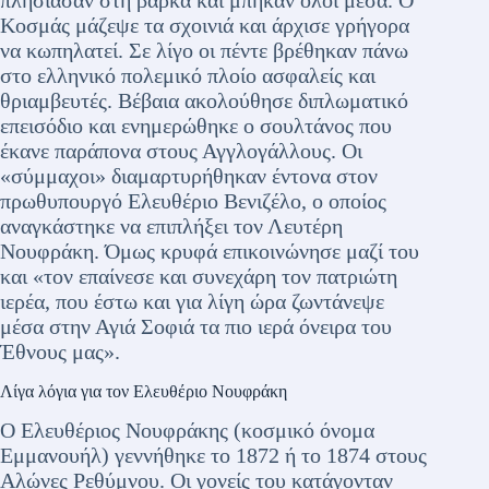
Κοσμάς μάζεψε τα σχοινιά και άρχισε γρήγορα
να κωπηλατεί. Σε λίγο οι πέντε βρέθηκαν πάνω
στο ελληνικό πολεμικό πλοίο ασφαλείς και
θριαμβευτές. Βέβαια ακολούθησε διπλωματικό
επεισόδιο και ενημερώθηκε ο σουλτάνος που
έκανε παράπονα στους Αγγλογάλλους. Οι
«σύμμαχοι» διαμαρτυρήθηκαν έντονα στον
πρωθυπουργό Ελευθέριο Βενιζέλο, ο οποίος
αναγκάστηκε να επιπλήξει τον Λευτέρη
Νουφράκη. Όμως κρυφά επικοινώνησε μαζί του
και «τον επαίνεσε και συνεχάρη τον πατριώτη
ιερέα, που έστω και για λίγη ώρα ζωντάνεψε
μέσα στην Αγιά Σοφιά τα πιο ιερά όνειρα του
Έθνους μας».
Λίγα λόγια για τον Ελευθέριο Νουφράκη
Ο Ελευθέριος Νουφράκης (κοσμικό όνομα
Εμμανουήλ) γεννήθηκε το 1872 ή το 1874 στους
Αλώνες Ρεθύμνου. Οι γονείς του κατάγονταν