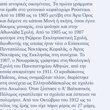
από ιστορικές οικογένειες. Τα πρώτα γράμματα
τα έμαθε στο γειτονικό κεφαλοχώρι Ρούστικα.
Από το 1890 ως το 1905 μετέβη στο Άγιο Όρος
και διέμενε σε κάποια Μονή ή σκήτη, όπου έγινε
δόκιμος μοναχός, ενώ φοίτησε και στην
Αθωνιάδα Σχολή. Από το 1905 ως το 1907
φοίτησε στη Ριζάρειο Εκκλησιαστική Σχολή,
διευθυντής της οποίας ήταν τότε ο Επίσκοπος
Πενταπόλεως Νεκτάριος Κεφαλάς, ο Άγιος
Νεκτάριος της Εκκλησίας στη συνέχεια. Το
1907, ο Νουφράκης γράφτηκε στη Θεολογική
Σχολή του Πανεπιστημίου Αθηνών, από την
οποία αποφοίτησε το 1911. Ο ιεροδιάκονος
Παΐσιος, όπως ονομαζόταν πλέον, διορίστηκε
στη συνέχεια ως Ελληνοδιδάσκαλος σε σχολείο
στο Αιτωλικό. Όταν ξέσπασε ο Α’ Βαλκανικός
Πόλεμος εγκατέλειψε το σχολείο και έσπευσε να
πολεμήσει. Από τον Οκτώβριο του 1912 ως το
τέλος της ζωής του είχε πάρει μέρος σε 27 μάχες.