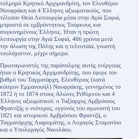
τολμηρό Κρητικό Αρχιμανδρίτη, τον Ελευθέριο
Νουφράκη και 4 Έλληνες αξιωματικούς, που
τέλεσαν Θεία Λειτουργία μέσα στην Αγιά Σοφιά,
μπροστά σε εμβρόντητους Τούρκους και
συγκινημένους Έλληνες. Ήταν η πρώτη
λειτουργία στην Αγιά Σοφιά, 466 χρόνια μετά
την άλωση της Πόλης και η τελευταία, γνωστή
τουλάχιστον, μέχρι σήμερα.
Πρωταγωνιστές της παράτολμης αυτής ενέργειας
ήταν ο Κρητικός Αρχιμανδρίτης, που έφερε τον
βαθμό του Ταγματάρχη, Ελευθέριος (κατά
κόσμον Εμμανουήλ) Νουφράκης, γεννημένος το
1872 ή το 1874 στους Αλώνες Ρεθύμνου και 4
Έλληνες αξιωματικοί: ο Ταξίαρχος Αμβρόσιος
Φραντζής ο νεότερος, εγγονός του αγωνιστή του
1821 και ιστορικού Αμβρόσιου Φραντζή, ο
Ταγματάρχης Λιαρομάτης, ο Λοχαγός Σταματίου
και ο Υπολοχαγός Νικολάου.