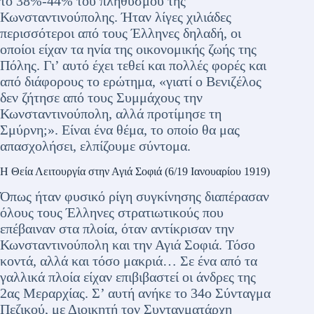
το 38%-44% του πληθυσμού της
Κωνσταντινούπολης. Ήταν λίγες χιλιάδες
περισσότεροι από τους Έλληνες δηλαδή, οι
οποίοι είχαν τα ηνία της οικονομικής ζωής της
Πόλης. Γι’ αυτό έχει τεθεί και πολλές φορές και
από διάφορους το ερώτημα, «γιατί ο Βενιζέλος
δεν ζήτησε από τους Συμμάχους την
Κωνσταντινούπολη, αλλά προτίμησε τη
Σμύρνη;». Είναι ένα θέμα, το οποίο θα μας
απασχολήσει, ελπίζουμε σύντομα.
Η Θεία Λειτουργία στην Αγιά Σοφιά (6/19 Ιανουαρίου 1919)
Όπως ήταν φυσικό ρίγη συγκίνησης διαπέρασαν
όλους τους Έλληνες στρατιωτικούς που
επέβαιναν στα πλοία, όταν αντίκρισαν την
Κωνσταντινούπολη και την Αγιά Σοφιά. Τόσο
κοντά, αλλά και τόσο μακριά… Σε ένα από τα
γαλλικά πλοία είχαν επιβιβαστεί οι άνδρες της
2ας Μεραρχίας. Σ’ αυτή ανήκε το 34ο Σύνταγμα
Πεζικού, με Διοικητή τον Συνταγματάρχη