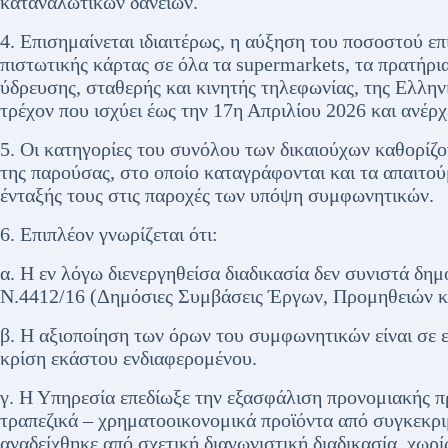
καταναλωτικών δανείων.
4. Επισημαίνεται ιδιαιτέρως, η αύξηση του ποσοστού ε
πιστωτικής κάρτας σε όλα τα supermarkets, τα πρατήρια 
ύδρευσης, σταθερής και κινητής τηλεφωνίας, της Ελληνι
τρέχον που ισχύει έως την 17η Απριλίου 2026 και ανέρχ
5. Οι κατηγορίες του συνόλου των δικαιούχων καθορίζ
της παρούσας, στο οποίο καταγράφονται και τα απαιτού
ένταξής τους στις παροχές των υπόψη συμφωνητικών.
6. Επιπλέον γνωρίζεται ότι:
α. Η εν λόγω διενεργηθείσα διαδικασία δεν συνιστά δη
Ν.4412/16 (Δημόσιες Συμβάσεις Έργων, Προμηθειών κ
β. Η αξιοποίηση των όρων του συμφωνητικών είναι σε ε
κρίση εκάστου ενδιαφερομένου.
γ. Η Υπηρεσία επεδίωξε την εξασφάλιση προνομιακής 
τραπεζικά – χρηματοοικονομικά προϊόντα από συγκεκρ
αναδείχθηκε από σχετική διαγωνιστική διαδικασία, χωρ