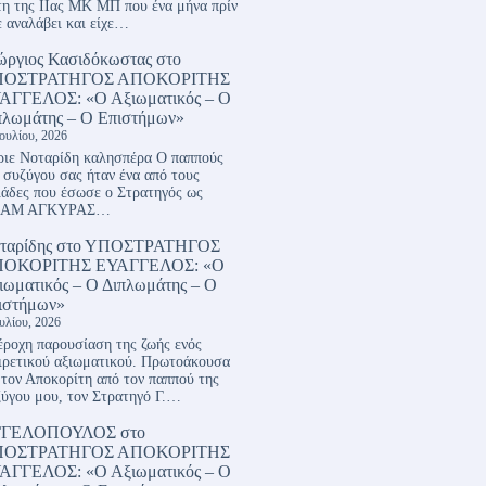
η της ΙΙας ΜΚ ΜΠ που ένα μήνα πρίν
ε αναλάβει και είχε…
ώργιος Κασιδόκωστας
στο
ΠΟΣΤΡΑΤΗΓΟΣ ΑΠΟΚΟΡΙΤΗΣ
ΑΓΓΕΛΟΣ: «Ο Αξιωματικός – Ο
πλωμάτης – Ο Επιστήμων»
Ιουλίου, 2026
ιε Νοταρίδη καλησπέρα Ο παππούς
 συζύγου σας ήταν ένα από τους
ιάδες που έσωσε ο Στρατηγός ως
ΑΜ ΑΓΚΥΡΑΣ…
ταρίδης
στο
ΥΠΟΣΤΡΑΤΗΓΟΣ
ΟΚΟΡΙΤΗΣ ΕΥΑΓΓΕΛΟΣ: «Ο
ιωματικός – Ο Διπλωμάτης – Ο
ιστήμων»
ουλίου, 2026
ροχη παρουσίαση της ζωής ενός
ιρετικού αξιωματικού. Πρωτοάκουσα
 τον Αποκορίτη από τον παππού της
ύγου μου, τον Στρατηγό Γ.…
ΓΓΕΛΟΠΟΥΛΟΣ
στο
ΠΟΣΤΡΑΤΗΓΟΣ ΑΠΟΚΟΡΙΤΗΣ
ΑΓΓΕΛΟΣ: «Ο Αξιωματικός – Ο