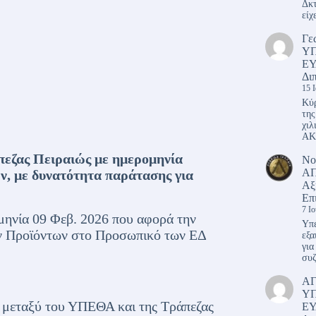
Δκτ
είχ
Γε
Υ
ΕΥ
Δι
15 
Κύρ
της
χιλ
ΑΚ
εζας Πειραιώς με ημερομηνία
Νο
ΑΠ
ών, με δυνατότητα παράτασης για
Αξ
Επ
7 Ι
ηνία 09 Φεβ. 2026 που αφορά την
Υπέ
ν Προϊόντων στο Προσωπικό των ΕΔ
εξα
για
συζ
Α
Υ
 μεταξύ του ΥΠΕΘΑ και της Τράπεζας
ΕΥ