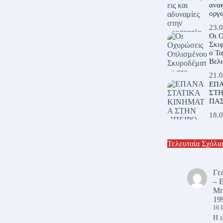
ανακ
οργα
23.0
Οι 
Σκυρ
ο Τ
Βελι
21.0
ΕΠΑ
ΣΤΗ
ΠΑ
18.0
Τελευταία Σχόλι
Γε
– 
Μη
19
16 
Η ε