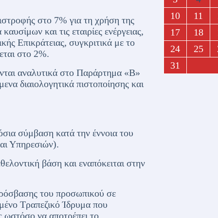
10
11
πιστροφής στο 7% για τη χρήση της
καυσίμων και τις εταιρίες ενέργειας,
17
18
κής Επικράτειας, συγκριτικά με το
24
25
εται στο 2%.
31
ονται αναλυτικά στο Παράρτημα «Β»
μενα διαιολογητικά πιστοποίησης και
μόσια σύμβαση κατά την έννοια του
αι Υπηρεσιών).
θελοντική βάση και εναπόκειται στην
πρόσβασης του προσωπικού σε
ιμένο Τραπεζικό Ίδρυμα που
ίς ωστόσο να αποτρέπει το