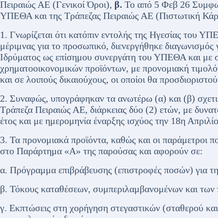
Πειραιώς ΑΕ (Γενικοί Όροι),
β.
Το από 5 Φεβ 26 Συμφω
ΥΠΕΘΑ και της Τράπεζας Πειραιώς ΑΕ (Πιστωτική Κάρ
1. Γνωρίζεται ότι κατόπιν εντολής της Ηγεσίας του ΥΠ
μέριμνας για το προσωπικό, διενεργήθηκε διαγωνισμός 
Ιδρύματος ως επίσημου συνεργάτη του ΥΠΕΘΑ και με σ
χρηματοοικονομικών προϊόντων, με προνομιακή τιμολ
και σε λοιπούς δικαιούχους, οι οποίοι θα προσδιοριστο
2. Συναφώς, υπογράφηκαν τα ανωτέρω (α) και (β) σχετ
Τράπεζα Πειραιώς ΑΕ, διάρκειας δύο (2) ετών, με δυνα
έτος και με ημερομηνία έναρξης ισχύος την 18η Απριλί
3. Τα προνομιακά προϊόντα, καθώς και οι παράμετροι πο
στο Παράρτημα «Α» της παρούσας και αφορούν σε:
α. Πρόγραμμα επιβράβευσης (επιστροφές ποσών) για τη
β. Τόκους καταθέσεων, συμπεριλαμβανομένων και των
γ. Εκπτώσεις στη χορήγηση στεγαστικών (σταθερού και