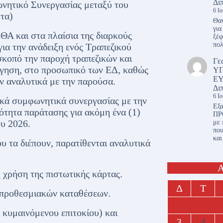
Δι
νητικό Συνεργασίας μεταξύ του
6 Ι
τα)
Θαν
για
ΕΘΑ και στα πλαίσια της διαρκούς
ξέφ
πο
για την ανάδειξη ενός Τραπεζικού
κοπό την παροχή τραπεζικών και
Γε
όγηση, στο προσωπικό των ΕΔ, καθώς
Υ
ΕΥ
ύν αναλυτικά με την παρούσα.
Δι
6 Ι
ικά συμφωνητικά συνεργασίας με την
Εξα
τότητα παράτασης για ακόμη ένα (1)
ΠΡ
ου 2026.
με 
πο
κα
υ τα διέπουν, παρατίθενται αναλυτικά
Α
 χρήση της πιστωτικής κάρτας.
Δ
Τ
 προθεσμιακών καταθέσεων.
 κυμαινόμενου επιτοκίου) και
3
4