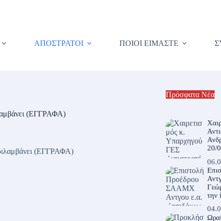
ΑΠΟΣΤΡΑΤΟΙ
ΠΟΙΟΙ ΕΙΜΑΣΤΕ
Σ
Πρόσφατα Νέα
λαμβάνει (ΕΓΓΡΑΦΑ)
Χαι
Αντ
Ανδ
20/
06.0
Επι
Αντγ
Γεώρ
την 
04.0
Ωρα