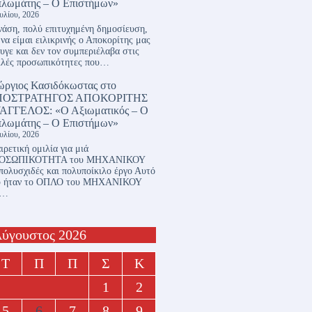
πλωμάτης – Ο Επιστήμων»
ουλίου, 2026
άση, πολύ επιτυχημένη δημοσίευση,
 να είμαι ειλικρινής ο Αποκορίτης μας
υγε και δεν τον συμπεριέλαβα στις
λλές προσωπικότητες που…
ώργιος Κασιδόκωστας
στο
ΠΟΣΤΡΑΤΗΓΟΣ ΑΠΟΚΟΡΙΤΗΣ
ΑΓΓΕΛΟΣ: «Ο Αξιωματικός – Ο
πλωμάτης – Ο Επιστήμων»
ουλίου, 2026
ιρετική ομιλία για μιά
ΟΣΩΠΙΚΟΤΗΤΑ του ΜΗΧΑΝΙΚΟΥ
πολυσχιδές και πολυποίκιλο έργο Αυτό
υ ήταν το ΟΠΛΟ του ΜΗΧΑΝΙΚΟΥ
ι…
ύγουστος 2026
Τ
Π
Π
Σ
Κ
1
2
5
6
7
8
9