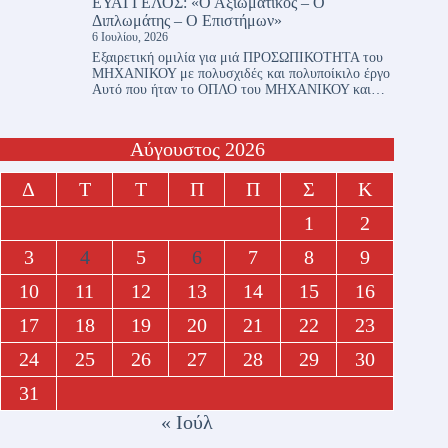
ΕΥΑΓΓΕΛΟΣ: «Ο Αξιωματικός – Ο
Διπλωμάτης – Ο Επιστήμων»
6 Ιουλίου, 2026
Εξαιρετική ομιλία για μιά ΠΡΟΣΩΠΙΚΟΤΗΤΑ του
ΜΗΧΑΝΙΚΟΥ με πολυσχιδές και πολυποίκιλο έργο
Αυτό που ήταν το ΟΠΛΟ του ΜΗΧΑΝΙΚΟΥ και…
Αύγουστος 2026
Δ
Τ
Τ
Π
Π
Σ
Κ
1
2
3
4
5
6
7
8
9
10
11
12
13
14
15
16
17
18
19
20
21
22
23
24
25
26
27
28
29
30
31
« Ιούλ