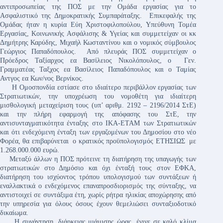
αντιπροσωπείας της ΠΟΣ με την Ομάδα εργασίας για το
Ασφαλιστικό της Δημοκρατικής Συμπαράταξης. Επικεφαλής της
Ομάδας ήταν η κυρία Εύη Χριστοφιλοπούλου, Υπεύθυνη Τομέα
Εργασίας, Κοινωνικής Ασφάλισης & Υγείας και συμμετείχαν οι κκ
Δημήτρης Καρύδης, Μιχαήλ Κωσταντίνου και ο νομικός σύμβουλος
Γεώργιος Παπαδόπουλος. Από πλευράς ΠΟΣ συμμετείχαν ο
Πρόεδρος Ταξίαρχος εα Βασίλειος Νικολόπουλος, ο Γεν.
Γραμματέας Ταξχος εα Βασίλειος Παπαδόπουλος και ο Ταμίας
Αντγος εα Κων/νος Βερνίκος.
Η Ομοσπονδία εστίασε στο ιδιαίτερο περιβάλλον εργασίας των
Στρατιωτικών, την υποχρέωση του νομοθέτη για ιδιαίτερη
μισθολογική μεταχείριση τους (υπ’ αριθμ. 2192 – 2196/2014 ΣτΕ)
και την πλήρη εφαρμογή της απόφασης του ΣτΕ, την
αντισυνταγματικότητα ένταξης στο ΙΚΑ-ΕΤΑΜ των Στρατιωτικών
και ότι ενδεχόμενη ένταξη των εργαζομένων του Δημοσίου στο νέο
Φορέα, θα επιβαρύνεται ο κρατικός προϋπολογισμός ΕΤΗΣΙΩΣ με
1.268.000.000 ευρώ.
Μεταξύ άλλων η ΠΟΣ πρότεινε τη διατήρηση της υπαγωγής των
στρατιωτικών στο Δημόσιο και όχι ένταξή τους στον ΕΦΚΑ,
διατήρηση του ισχύοντος τρόπου υπολογισμού των συντάξεων ή
εναλλακτικά ο ενδεχόμενος επαναπροσδιορισμός της σύνταξης, να
αντιστοιχεί σε συντάξιμα έτη, χωρίς ρήτρα ηλικίας αποχώρησης από
την υπηρεσία για όλους όσους έχουν θεμελιώσει συνταξιοδοτικό
δικαίωμα.
Η συνάντηση, διάρκειας μιάμισης ώρας, έγινε σε καλό κλίμα