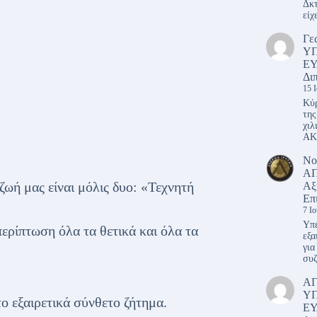
Δκτ
είχ
Γε
Υ
ΕΥ
Δι
15 
Κύρ
της
χιλ
ΑΚ
Νο
ΑΠ
 ζωή μας είναι μόλις δυο: «Τεχνητή
Αξ
Επ
7 Ι
Υπέ
περίπτωση όλα τα θετικά και όλα τα
εξα
για
συζ
Α
Υ
ο εξαιρετικά σύνθετο ζήτημα.
ΕΥ