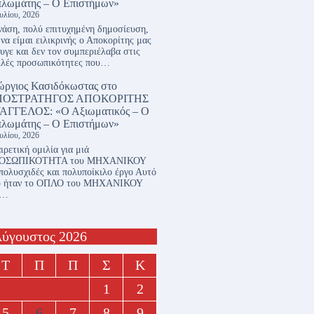
πλωμάτης – Ο Επιστήμων»
ουλίου, 2026
άση, πολύ επιτυχημένη δημοσίευση,
 να είμαι ειλικρινής ο Αποκορίτης μας
υγε και δεν τον συμπεριέλαβα στις
λλές προσωπικότητες που…
ώργιος Κασιδόκωστας
στο
ΠΟΣΤΡΑΤΗΓΟΣ ΑΠΟΚΟΡΙΤΗΣ
ΑΓΓΕΛΟΣ: «Ο Αξιωματικός – Ο
πλωμάτης – Ο Επιστήμων»
ουλίου, 2026
ιρετική ομιλία για μιά
ΟΣΩΠΙΚΟΤΗΤΑ του ΜΗΧΑΝΙΚΟΥ
πολυσχιδές και πολυποίκιλο έργο Αυτό
υ ήταν το ΟΠΛΟ του ΜΗΧΑΝΙΚΟΥ
ι…
ύγουστος 2026
Τ
Π
Π
Σ
Κ
1
2
5
6
7
8
9