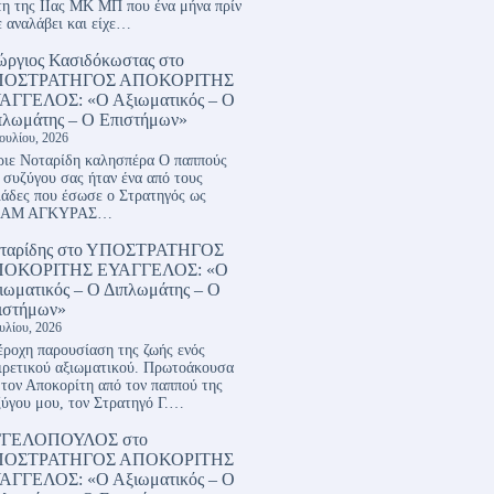
η της ΙΙας ΜΚ ΜΠ που ένα μήνα πρίν
ε αναλάβει και είχε…
ώργιος Κασιδόκωστας
στο
ΠΟΣΤΡΑΤΗΓΟΣ ΑΠΟΚΟΡΙΤΗΣ
ΑΓΓΕΛΟΣ: «Ο Αξιωματικός – Ο
πλωμάτης – Ο Επιστήμων»
Ιουλίου, 2026
ιε Νοταρίδη καλησπέρα Ο παππούς
 συζύγου σας ήταν ένα από τους
ιάδες που έσωσε ο Στρατηγός ως
ΑΜ ΑΓΚΥΡΑΣ…
ταρίδης
στο
ΥΠΟΣΤΡΑΤΗΓΟΣ
ΟΚΟΡΙΤΗΣ ΕΥΑΓΓΕΛΟΣ: «Ο
ιωματικός – Ο Διπλωμάτης – Ο
ιστήμων»
ουλίου, 2026
ροχη παρουσίαση της ζωής ενός
ιρετικού αξιωματικού. Πρωτοάκουσα
 τον Αποκορίτη από τον παππού της
ύγου μου, τον Στρατηγό Γ.…
ΓΓΕΛΟΠΟΥΛΟΣ
στο
ΠΟΣΤΡΑΤΗΓΟΣ ΑΠΟΚΟΡΙΤΗΣ
ΑΓΓΕΛΟΣ: «Ο Αξιωματικός – Ο