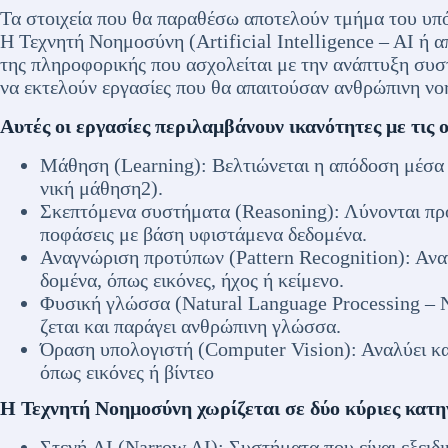
Τα στοιχεία που θα παραθέσω αποτελούν τμήμα του υπό
Η Τεχνητή Νοημοσύνη (Artificial Intelligence – AI ή α
της πληροφορικής που ασχολείται με την ανάπτυξη συ
να εκτελούν εργασίες που θα απαιτούσαν ανθρώπινη ν
Αυτές οι εργασίες περιλαμβάνουν ικανότητες με τις ο
Μάθηση (Learning): Βελτιώνεται η απόδοση μέσα α
νική μάθηση2).
Σκεπτόμενα συστήματα (Reasoning): Λύνονται πρ
ποφάσεις με βάση υφιστάμενα δεδομένα.
Αναγνώριση προτύπων (Pattern Recognition): Αναγ
δομένα, όπως εικόνες, ήχος ή κείμενο.
Φυσική γλώσσα (Natural Language Processing – N
ζεται και παράγει ανθρώπινη γλώσσα.
Όραση υπολογιστή (Computer Vision): Αναλύει και
όπως εικόνες ή βίντεο
Η Τεχνητή Νοημοσύνη χωρίζεται σε δύο κύριες κατη
Στενή AI (Narrow AI): Συστήματα που είναι εξειδι