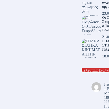
ανακ
οργα
23.0
Οι 
Σκυρ
ο Τ
Βελι
21.0
ΕΠΑ
ΣΤΗ
ΠΑ
18.0
Τελευταία Σχόλι
Γε
– 
Μη
19
16 
Η ε