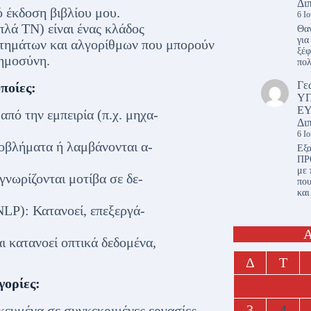
Δι
 έκδοση βιβλίου μου.
6 Ι
πλά ΤΝ) είναι ένας κλάδος
Θαν
για
στημάτων και αλγορίθμων που μπορούν
ξέφ
οημοσύνη.
πο
Γε
ποίες:
Υ
ΕΥ
πό την εμπειρία (π.χ. μηχα-
Δι
6 Ι
οβλήματα ή λαμβάνονται α-
Εξα
ΠΡ
με 
νωρίζονται μοτίβα σε δε-
πο
κα
LP): Κατανοεί, επεξεργά-
Α
 κατανοεί οπτικά δεδομένα,
Δ
Τ
γορίες:
3
4
κευμένα σε συγκεκριμένες εργασίες,