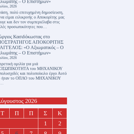
πλωμάτης – Ο Επιστήμων»
ουλίου, 2026
άση, πολύ επιτυχημένη δημοσίευση,
 να είμαι ειλικρινής ο Αποκορίτης μας
υγε και δεν τον συμπεριέλαβα στις
λλές προσωπικότητες που…
ώργιος Κασιδόκωστας
στο
ΠΟΣΤΡΑΤΗΓΟΣ ΑΠΟΚΟΡΙΤΗΣ
ΑΓΓΕΛΟΣ: «Ο Αξιωματικός – Ο
πλωμάτης – Ο Επιστήμων»
ουλίου, 2026
ιρετική ομιλία για μιά
ΟΣΩΠΙΚΟΤΗΤΑ του ΜΗΧΑΝΙΚΟΥ
πολυσχιδές και πολυποίκιλο έργο Αυτό
υ ήταν το ΟΠΛΟ του ΜΗΧΑΝΙΚΟΥ
ι…
ύγουστος 2026
Τ
Π
Π
Σ
Κ
1
2
5
6
7
8
9