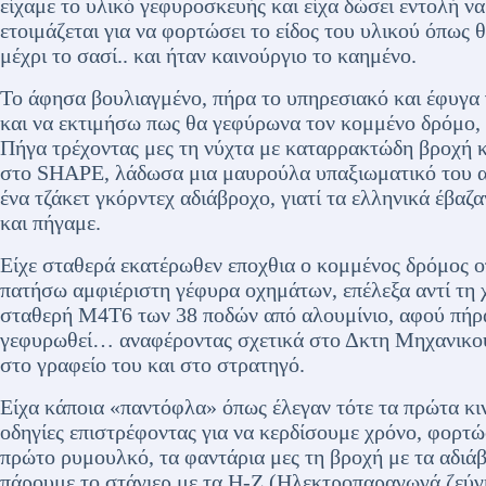
είχαμε το υλικό γεφυροσκευής και είχα δώσει εντολή ν
ετοιμάζεται για να φορτώσει το είδος του υλικού όπως
μέχρι το σασί.. και ήταν καινούργιο το καημένο.
Το άφησα βουλιαγμένο, πήρα το υπηρεσιακό και έφυγα 
και να εκτιμήσω πως θα γεφύρωνα τον κομμένο δρόμο,
Πήγα τρέχοντας μες τη νύχτα με καταρρακτώδη βροχή κ
στο SHAPE, λάδωσα μια μαυρούλα υπαξιωματικό του α
ένα τζάκετ γκόρντεχ αδιάβροχο, γιατί τα ελληνικά έβ
και πήγαμε.
Είχε σταθερά εκατέρωθεν εποχθια ο κομμένος δρόμος 
πατήσω αμφιέριστη γέφυρα οχημάτων, επέλεξα αντί τη 
σταθερή Μ4Τ6 των 38 ποδών από αλουμίνιο, αφού πήρα
γεφυρωθεί… αναφέροντας σχετικά στο Δκτη Μηχανικο
στο γραφείο του και στο στρατηγό.
Είχα κάποια «παντόφλα» όπως έλεγαν τότε τα πρώτα κινη
οδηγίες επιστρέφοντας για να κερδίσουμε χρόνο, φορ
πρώτο ρυμουλκό, τα φαντάρια μες τη βροχή με τα αδιάβ
πάρουμε το στάγιερ με τα Η-Ζ (Ηλεκτροπαραγωγά ζεύ