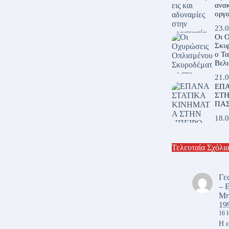
ανακ
οργα
23.0
Οι 
Σκυρ
ο Τ
Βελι
21.0
ΕΠΑ
ΣΤΗ
ΠΑ
18.0
Τελευταία Σχόλι
Γε
– 
Μη
19
16 
Η ε