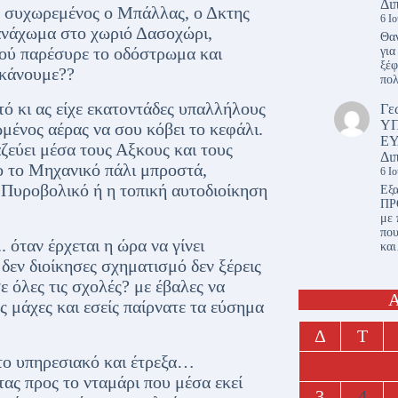
Δι
ο συχωρεμένος ο Μπάλλας, ο Δκτης
6 Ι
ανάχωμα στο χωριό Δασοχώρι,
Θαν
φού παρέσυρε το οδόστρωμα και
για
ξέφ
 κάνουμε??
πο
ό κι ας είχε εκατοντάδες υπαλλήλους
Γε
Υ
ένος αέρας να σου κόβει το κεφάλι.
ΕΥ
ζεύει μέσα τους Αξκους και τους
Δι
ο το Μηχανικό πάλι μπροστά,
6 Ι
 Πυροβολικό ή η τοπική αυτοδιοίκηση
Εξα
ΠΡ
με 
πο
 όταν έρχεται η ώρα να γίνει
κα
δεν διοίκησες σχηματισμό δεν ξέρεις
 όλες τις σχολές? με έβαλες να
Α
ς μάχες και εσείς παίρνατε τα εύσημα
Δ
Τ
 το υπηρεσιακό και έτρεξα…
ας προς το νταμάρι που μέσα εκεί
3
4