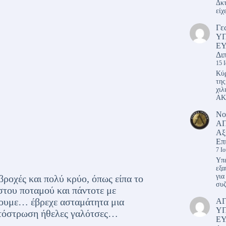
Δκτ
είχ
Γε
Υ
ΕΥ
Δι
15 
Κύρ
της
χιλ
ΑΚ
Νο
ΑΠ
Αξ
Επ
7 Ι
Υπέ
εξα
για
ροχές και πολύ κρύο, όπως είπα το
συζ
στου ποταμού και πάντοτε με
σουμε… έβρεχε ασταμάτητα μια
Α
Υ
λτόστρωση ήθελες γαλότσες…
ΕΥ