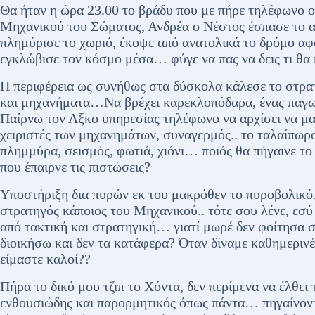
Θα ήταν η ώρα 23.00 το βράδυ που με πήρε τηλέφωνο 
Μηχανικού του Σώματος, Ανδρέα ο Νέστος έσπασε το 
πλημύρισε το χωριό, έκοψε από ανατολικά το δρόμο α
εγκλώβισε τον κόσμο μέσα… φύγε να πας να δεις τι θα
Η περιφέρεια ως συνήθως στα δύσκολα κάλεσε το στρατ
και μηχανήματα…Να βρέχει καρεκλοπόδαρα, ένας παγωμ
Παίρνω τον Αξκο υπηρεσίας τηλέφωνο να αρχίσει να μα
χειριστές των μηχανημάτων, συναγερμός.. το ταλαίπωρ
πλημμύρα, σεισμός, φωτιά, χιόνι… ποιός θα πήγαινε το
που έπαιρνε τις πιστώσεις?
Υποστήριξη δια πυρών εκ του μακρόθεν το πυροβολικό..
στρατηγός κάποιος του Μηχανικού.. τότε σου λένε, εσύ 
από τακτική και στρατηγική… γιατί μωρέ δεν φοίτησα σε
διοικήσω και δεν τα κατάφερα? Όταν δίναμε καθημερινέ
είμαστε καλοί??
Πήρα το δικό μου τζιπ το Χόντα, δεν περίμενα να έλθει
ενθουσιώδης και παρορμητικός όπως πάντα… πηγαίνοντ