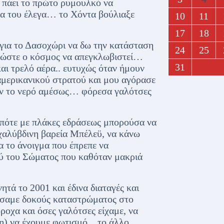
α πάει το πρώτο ρυμουλκό να
 θα του έλεγα… το Χόντα βούλιαξε
10
11
17
18
για το Δασοχώρι να δω την κατάσταση
24
25
 ώστε ο κόσμος να απεγκλωβιστεί…
31
αι τρελό αέρα.. ευτυχώς όταν ήμουν
μερικανικού στρατού και μου αγόρασε
αζαν το νερό αμέσως… φόρεσα γαλότσες
οπότε με πλάκες εδράσεως μπορούσα να
χαλύβδινη βαρεία Μπέλεϋ, να κάνω
 το άνοιγμα που έπρεπε να
ύ του Σώματος που καθόταν μακριά
τά το 2001 και έδινα διαταγές και
τώσαμε δοκούς καταστρώματος στο
ροχα και όσες γαλότσες είχαμε, να
γη) να έχουμε φωτισμό…το άλλο