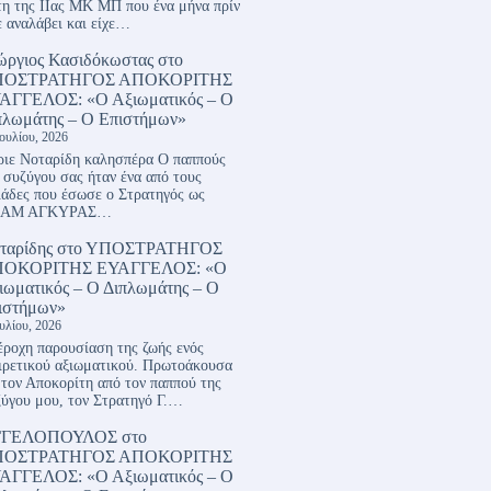
η της ΙΙας ΜΚ ΜΠ που ένα μήνα πρίν
ε αναλάβει και είχε…
ώργιος Κασιδόκωστας
στο
ΠΟΣΤΡΑΤΗΓΟΣ ΑΠΟΚΟΡΙΤΗΣ
ΑΓΓΕΛΟΣ: «Ο Αξιωματικός – Ο
πλωμάτης – Ο Επιστήμων»
Ιουλίου, 2026
ιε Νοταρίδη καλησπέρα Ο παππούς
 συζύγου σας ήταν ένα από τους
ιάδες που έσωσε ο Στρατηγός ως
ΑΜ ΑΓΚΥΡΑΣ…
ταρίδης
στο
ΥΠΟΣΤΡΑΤΗΓΟΣ
ΟΚΟΡΙΤΗΣ ΕΥΑΓΓΕΛΟΣ: «Ο
ιωματικός – Ο Διπλωμάτης – Ο
ιστήμων»
ουλίου, 2026
ροχη παρουσίαση της ζωής ενός
ιρετικού αξιωματικού. Πρωτοάκουσα
 τον Αποκορίτη από τον παππού της
ύγου μου, τον Στρατηγό Γ.…
ΓΓΕΛΟΠΟΥΛΟΣ
στο
ΠΟΣΤΡΑΤΗΓΟΣ ΑΠΟΚΟΡΙΤΗΣ
ΑΓΓΕΛΟΣ: «Ο Αξιωματικός – Ο