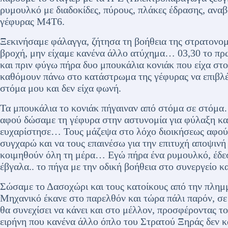
ρυμουλκό με διαδοκίδες, πύρους, πλάκες έδρασης, ανα
γέφυρας Μ4Τ6.
Ξεκινήσαμε φάλαγγα, ζήτησα τη βοήθεια της στρατονομί
βροχή, μην είχαμε κανένα άλλο ατύχημα… 03,30 το πρω
και πριν φύγω πήρα δυο μπουκάλια κονιάκ που είχα σ
καθόμουν πάνω στο κατάστρωμα της γέφυρας να επιβλέπ
στόμα μου και δεν είχα φωνή.
Τα μπουκάλια το κονιάκ πήγαιναν από στόμα σε στόμ
αφού δώσαμε τη γέφυρα στην αστυνομία για φύλαξη και
ευχαρίστησε… Τους μάζεψα στο λόχο διοικήσεως αφού τ
συγχαρώ και να τους επαινέσω για την επιτυχή αποψιν
κοιμηθούν όλη τη μέρα… Εγώ πήρα ένα ρυμουλκό, έδεσ
έβγαλα.. το πήγα με την οδική βοήθεια στο συνεργείο 
Σώσαμε το Δασοχώρι και τους κατοίκους από την πλημμ
Μηχανικό έκανε στο παρελθόν και τώρα πάλι παρόν, σε
θα συνεχίσει να κάνει και στο μέλλον, προσφέροντας τ
ειρήνη που κανένα άλλο όπλο του Στρατού Ξηράς δεν κ