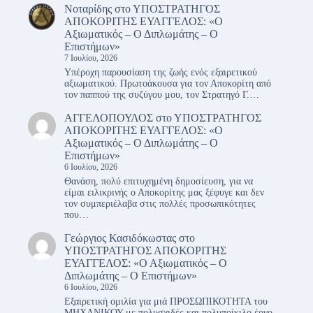
Νοταρίδης
στο
ΥΠΟΣΤΡΑΤΗΓΟΣ
ΑΠΟΚΟΡΙΤΗΣ ΕΥΑΓΓΕΛΟΣ: «Ο
Αξιωματικός – Ο Διπλωμάτης – Ο
Επιστήμων»
7 Ιουλίου, 2026
Υπέροχη παρουσίαση της ζωής ενός εξαιρετικού
αξιωματικού. Πρωτοάκουσα για τον Αποκορίτη από
τον παππού της συζύγου μου, τον Στρατηγό Γ.…
ΑΓΓΕΛΟΠΟΥΛΟΣ
στο
ΥΠΟΣΤΡΑΤΗΓΟΣ
ΑΠΟΚΟΡΙΤΗΣ ΕΥΑΓΓΕΛΟΣ: «Ο
Αξιωματικός – Ο Διπλωμάτης – Ο
Επιστήμων»
6 Ιουλίου, 2026
Θανάση, πολύ επιτυχημένη δημοσίευση, για να
είμαι ειλικρινής ο Αποκορίτης μας ξέφυγε και δεν
τον συμπεριέλαβα στις πολλές προσωπικότητες
που…
Γεώργιος Κασιδόκωστας
στο
ΥΠΟΣΤΡΑΤΗΓΟΣ ΑΠΟΚΟΡΙΤΗΣ
ΕΥΑΓΓΕΛΟΣ: «Ο Αξιωματικός – Ο
Διπλωμάτης – Ο Επιστήμων»
6 Ιουλίου, 2026
Εξαιρετική ομιλία για μιά ΠΡΟΣΩΠΙΚΟΤΗΤΑ του
ΜΗΧΑΝΙΚΟΥ με πολυσχιδές και πολυποίκιλο έργο