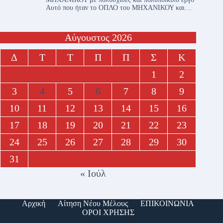
Αυτό που ήταν το ΟΠΛΟ του ΜΗΧΑΝΙΚΟΥ και…
Αύγουστος 2026
Δ
Τ
Τ
Π
Π
Σ
Κ
1
2
3
4
5
6
7
8
9
10
11
12
13
14
15
16
17
18
19
20
21
22
23
24
25
26
27
28
29
30
31
« Ιούλ
Αρχική
Αίτηση Νέου Μέλους
ΕΠΙΚΟΙΝΩΝΙΑ
ΟΡΟΙ ΧΡΗΣΗΣ