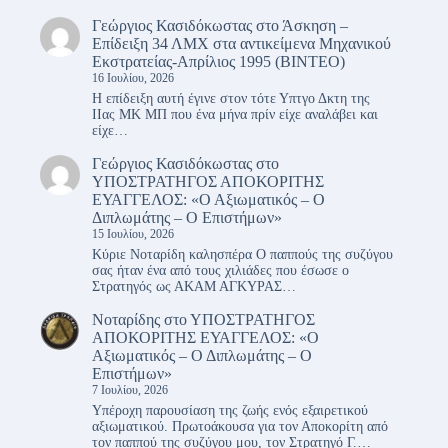
Γεώργιος Κασιδόκωστας
στο
Άσκηση –
Επίδειξη 34 ΛΜΧ στα αντικείμενα Μηχανικού
Εκστρατείας-Απρίλιος 1995 (ΒΙΝΤΕΟ)
16 Ιουλίου, 2026
Η επίδειξη αυτή έγινε στον τότε Υπτγο Δκτη της
ΙΙας ΜΚ ΜΠ που ένα μήνα πρίν είχε αναλάβει και
είχε…
Γεώργιος Κασιδόκωστας
στο
ΥΠΟΣΤΡΑΤΗΓΟΣ ΑΠΟΚΟΡΙΤΗΣ
ΕΥΑΓΓΕΛΟΣ: «Ο Αξιωματικός – Ο
Διπλωμάτης – Ο Επιστήμων»
15 Ιουλίου, 2026
Κύριε Νοταρίδη καλησπέρα Ο παππούς της συζύγου
σας ήταν ένα από τους χιλιάδες που έσωσε ο
Στρατηγός ως ΑΚΑΜ ΑΓΚΥΡΑΣ…
Νοταρίδης
στο
ΥΠΟΣΤΡΑΤΗΓΟΣ
ΑΠΟΚΟΡΙΤΗΣ ΕΥΑΓΓΕΛΟΣ: «Ο
Αξιωματικός – Ο Διπλωμάτης – Ο
Επιστήμων»
7 Ιουλίου, 2026
Υπέροχη παρουσίαση της ζωής ενός εξαιρετικού
αξιωματικού. Πρωτοάκουσα για τον Αποκορίτη από
τον παππού της συζύγου μου, τον Στρατηγό Γ.…