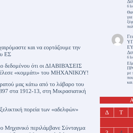
Δι
6 Ι
Θαν
για
ξέφ
πο
Γε
Υ
ιρόμαστε και να εορτάζουμε την
ΕΥ
Δι
ου ΕΣ
6 Ι
Εξα
ειο δεδομένου ότι οι ΔΙΑΒΙΒΆΣΕΙΣ
ΠΡ
ποτέλεσε «κομμάτι» του ΜΗΧΑΝΙΚΟΥ!
με 
πο
κα
τρατού μας κάτω από το λάβαρο του
7 στα 1912-13, στη Μικρασιατική
Α
εξελικτική πορεία των «αδελφών»
Δ
Τ
 το Μηχανικό περιλάμβανε Σύνταγμα
3
4