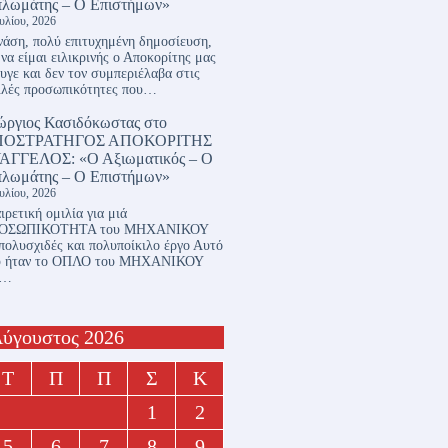
πλωμάτης – Ο Επιστήμων»
ουλίου, 2026
άση, πολύ επιτυχημένη δημοσίευση,
 να είμαι ειλικρινής ο Αποκορίτης μας
υγε και δεν τον συμπεριέλαβα στις
λλές προσωπικότητες που…
ώργιος Κασιδόκωστας
στο
ΠΟΣΤΡΑΤΗΓΟΣ ΑΠΟΚΟΡΙΤΗΣ
ΑΓΓΕΛΟΣ: «Ο Αξιωματικός – Ο
πλωμάτης – Ο Επιστήμων»
ουλίου, 2026
ιρετική ομιλία για μιά
ΟΣΩΠΙΚΟΤΗΤΑ του ΜΗΧΑΝΙΚΟΥ
πολυσχιδές και πολυποίκιλο έργο Αυτό
υ ήταν το ΟΠΛΟ του ΜΗΧΑΝΙΚΟΥ
ι…
ύγουστος 2026
Τ
Π
Π
Σ
Κ
1
2
5
6
7
8
9