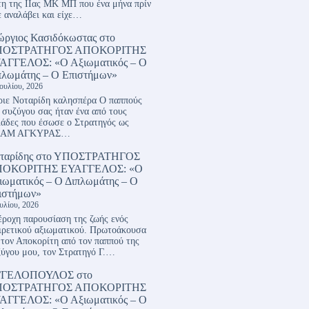
η της ΙΙας ΜΚ ΜΠ που ένα μήνα πρίν
ε αναλάβει και είχε…
ώργιος Κασιδόκωστας
στο
ΠΟΣΤΡΑΤΗΓΟΣ ΑΠΟΚΟΡΙΤΗΣ
ΑΓΓΕΛΟΣ: «Ο Αξιωματικός – Ο
πλωμάτης – Ο Επιστήμων»
Ιουλίου, 2026
ιε Νοταρίδη καλησπέρα Ο παππούς
 συζύγου σας ήταν ένα από τους
ιάδες που έσωσε ο Στρατηγός ως
ΑΜ ΑΓΚΥΡΑΣ…
ταρίδης
στο
ΥΠΟΣΤΡΑΤΗΓΟΣ
ΟΚΟΡΙΤΗΣ ΕΥΑΓΓΕΛΟΣ: «Ο
ιωματικός – Ο Διπλωμάτης – Ο
ιστήμων»
ουλίου, 2026
ροχη παρουσίαση της ζωής ενός
ιρετικού αξιωματικού. Πρωτοάκουσα
 τον Αποκορίτη από τον παππού της
ύγου μου, τον Στρατηγό Γ.…
ΓΓΕΛΟΠΟΥΛΟΣ
στο
ΠΟΣΤΡΑΤΗΓΟΣ ΑΠΟΚΟΡΙΤΗΣ
ΑΓΓΕΛΟΣ: «Ο Αξιωματικός – Ο