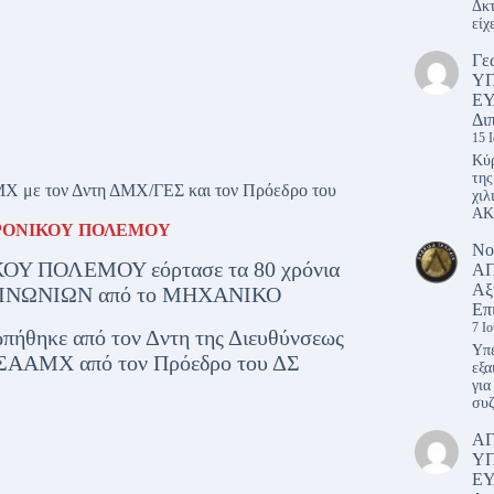
Δκτ
είχ
Γε
Υ
ΕΥ
Δι
15 
Κύρ
της
υ ΜΧ με τον Δντη ΔΜΧ/ΓΕΣ και τον Πρόεδρο του
χιλ
ΑΚ
ΤΡΟΝΙΚΟΥ ΠΟΛΕΜΟΥ
Νο
ΟΥ ΠΟΛΕΜΟΥ εόρτασε τα 80 χρόνια
ΑΠ
Αξ
ΠΙΚΟΙΝΩΝΙΩΝ από το ΜΗΧΑΝΙΚΟ
Επ
7 Ι
ήθηκε από τον Δντη της Διευθύνσεως
Υπέ
ΑΑΜΧ από τον Πρόεδρο του ΔΣ
εξα
για
συζ
Α
Υ
ΕΥ