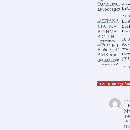
ο Τ
Βελι
21.0
ΕΠΑ
ΣΤΗ
ΠΑ
18.0
Άσκ
στα 
Εκστ
(ΒΙ
15.0
Τελευταία Σχόλι
Γε
– 
Μη
19
16 
Η ε