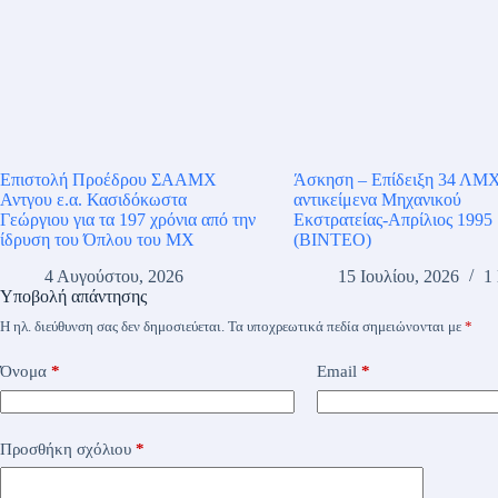
Επιστολή Προέδρου ΣΑΑΜΧ
Άσκηση – Επίδειξη 34 ΛΜΧ
Αντγου ε.α. Κασιδόκωστα
αντικείμενα Μηχανικού
Γεώργιου για τα 197 χρόνια από την
Εκστρατείας-Απρίλιος 1995
ίδρυση του Όπλου του ΜΧ
(ΒΙΝΤΕΟ)
4 Αυγούστου, 2026
15 Ιουλίου, 2026
1
Υποβολή απάντησης
Η ηλ. διεύθυνση σας δεν δημοσιεύεται.
Τα υποχρεωτικά πεδία σημειώνονται με
*
Όνομα
*
Email
*
Προσθήκη σχόλιου
*