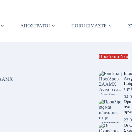
ΑΠΟΣΤΡΑΤΟΙ
ΠΟΙΟΙ ΕΙΜΑΣΤΕ
Σ
Πρόσφατα Νέα
Επι
Αντγ
ΑΑΜΧ
Γεώρ
την 
04.0
Ωρα
ανακ
οργα
23.0
Οι 
Σκυρ