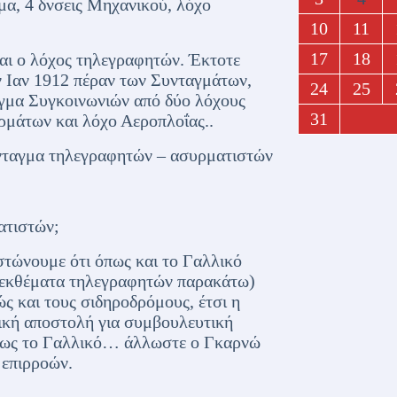
α, 4 δνσεις Μηχανικού, λόχο
10
11
17
18
αι ο λόχος τηλεγραφητών. Έκτοτε
ν Ιαν 1912 πέραν των Συνταγμάτων,
24
25
γμα Συγκοινωνιών από δύο λόχους
31
μάτων και λόχο Αεροπλοΐας..
νταγμα τηλεγραφητών – ασυρματιστών
ατιστών;
στώνουμε ότι όπως και το Γαλλικό
ε εκθέματα τηλεγραφητών παρακάτω)
ς και τους σιδηροδρόμους, έτσι η
ική αποστολή για συμβουλευτική
όπως το Γαλλικό… άλλωστε ο Γκαρνώ
 επιρροών.