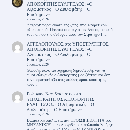
ΑΠΟΚΟΡΙΤΗΣ ΕΥΑΓΓΕΛΟΣ: «Ο
Αξιωματικός – Ο Διπλωμάτης – Ο
Επιστήμων»
7 Ιουλίου, 2026
Υπέροχη παρουσίαση της ζωής ενός εξαιρετικού
αξιωματικού. Πρωτοάκουσα για τον Αποκορίτη από
τον παππού της συζύγου μου, τον Στρατηγό Γ.…
ΑΓΓΕΛΟΠΟΥΛΟΣ
στο
ΥΠΟΣΤΡΑΤΗΓΟΣ
ΑΠΟΚΟΡΙΤΗΣ ΕΥΑΓΓΕΛΟΣ: «Ο
Αξιωματικός – Ο Διπλωμάτης – Ο
Επιστήμων»
6 Ιουλίου, 2026
Θανάση, πολύ επιτυχημένη δημοσίευση, για να
είμαι ειλικρινής ο Αποκορίτης μας ξέφυγε και δεν
τον συμπεριέλαβα στις πολλές προσωπικότητες
που…
Γεώργιος Κασιδόκωστας
στο
ΥΠΟΣΤΡΑΤΗΓΟΣ ΑΠΟΚΟΡΙΤΗΣ
ΕΥΑΓΓΕΛΟΣ: «Ο Αξιωματικός – Ο
Διπλωμάτης – Ο Επιστήμων»
6 Ιουλίου, 2026
Εξαιρετική ομιλία για μιά ΠΡΟΣΩΠΙΚΟΤΗΤΑ του
ΜΗΧΑΝΙΚΟΥ με πολυσχιδές και πολυποίκιλο έργο
Αυτό που ήταν το ΟΠΛΟ του ΜΗΧΑΝΙΚΟΥ και…