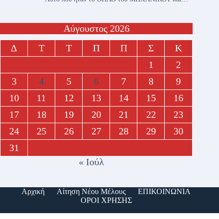
Αύγουστος 2026
Δ
Τ
Τ
Π
Π
Σ
Κ
1
2
3
4
5
6
7
8
9
10
11
12
13
14
15
16
17
18
19
20
21
22
23
24
25
26
27
28
29
30
31
« Ιούλ
Αρχική
Αίτηση Νέου Μέλους
ΕΠΙΚΟΙΝΩΝΙΑ
ΟΡΟΙ ΧΡΗΣΗΣ