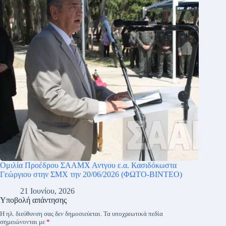
Ομιλία Προέδρου ΣΑΑΜΧ Αντγου ε.α. Κασιδόκωστα
Γεώργιου στην ΣΜΧ την 20/06/2026 (ΦΩΤΟ-ΒΙΝΤΕΟ)
21 Ιουνίου, 2026
Υποβολή απάντησης
Η ηλ. διεύθυνση σας δεν δημοσιεύεται.
Τα υποχρεωτικά πεδία
σημειώνονται με
*