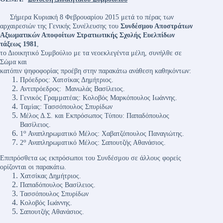
Σήμερα Κυριακή 8 Φεβρουαρίου 2015 μετά το πέρας των
αρχαιρεσιών της Γενικής Συνέλευσης του
Συνδέσμου Αποστράτων
Αξιωματικών Αποφοίτων Στρατιωτικής Σχολής Ευελπίδων
τάξεως 1981
,
το Διοικητικό Συμβούλιο με τα νεοεκλεγέντα μέλη, συνήλθε σε
Σώμα και
κατόπιν ψηφοφορίας προέβη στην παρακάτω ανάθεση καθηκόντων:
Πρόεδρος: Χατσίκας Δημήτριος.
Αντιπρόεδρος: Μανωλάς Βασίλειος.
Γενικός Γραμματέας: Κολοβός Μαρκόπουλος Ιωάννης.
Ταμίας: Τασσόπουλος Σπυρίδων
Μέλος Δ.Σ. και Εκπρόσωπος Τύπου: Παπαδόπουλος
Βασίλειος.
ο
1
Αναπληρωματικό Μέλος: Χαβατζόπουλος Παναγιώτης.
ο
2
Αναπληρωματικό Μέλος: Σαπουτζής Αθανάσιος.
Επιπρόσθετα ως εκπρόσωποι του Συνδέσμου σε άλλους φορείς
ορίζονται οι παρακάτω.
Χατσίκας Δημήτριος.
Παπαδόπουλος Βασίλειος.
Τασσόπουλος Σπυρίδων
Κολοβός Ιωάννης.
Σαπουτζής Αθανάσιος.