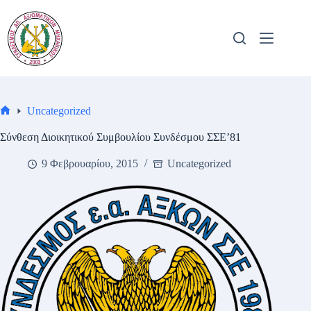
Μετάβαση
στο
περιεχόμενο
Uncategorized
Αρχική
σελίδα
Σύνθεση Διοικητικού Συμβουλίου Συνδέσμου ΣΣΕ’81
9 Φεβρουαρίου, 2015
Uncategorized