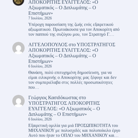
ΑΠΟΚΟΡΙΤΗΣ ΕΥΑΓΓΕΛΟΣ: «Ο
Αξιωματικός – Ο Διπλωμάτης – Ο
Επιστήμων»
7 Ιουλίου, 2026
Υπέροχη παρουσίαση της ζωής ενός εξαιρετικού
αξιωματικού. Πρωτοάκουσα για τον Αποκορίτη από
τον παππού της συζύγου μου, τον Στρατηγό Γ.…
ΑΓΓΕΛΟΠΟΥΛΟΣ
στο
ΥΠΟΣΤΡΑΤΗΓΟΣ
ΑΠΟΚΟΡΙΤΗΣ ΕΥΑΓΓΕΛΟΣ: «Ο
Αξιωματικός – Ο Διπλωμάτης – Ο
Επιστήμων»
6 Ιουλίου, 2026
Θανάση, πολύ επιτυχημένη δημοσίευση, για να
είμαι ειλικρινής ο Αποκορίτης μας ξέφυγε και δεν
τον συμπεριέλαβα στις πολλές προσωπικότητες
που…
Γεώργιος Κασιδόκωστας
στο
ΥΠΟΣΤΡΑΤΗΓΟΣ ΑΠΟΚΟΡΙΤΗΣ
ΕΥΑΓΓΕΛΟΣ: «Ο Αξιωματικός – Ο
Διπλωμάτης – Ο Επιστήμων»
6 Ιουλίου, 2026
Εξαιρετική ομιλία για μιά ΠΡΟΣΩΠΙΚΟΤΗΤΑ του
ΜΗΧΑΝΙΚΟΥ με πολυσχιδές και πολυποίκιλο έργο
Αυτό που ήταν το ΟΠΛΟ του ΜΗΧΑΝΙΚΟΥ και…