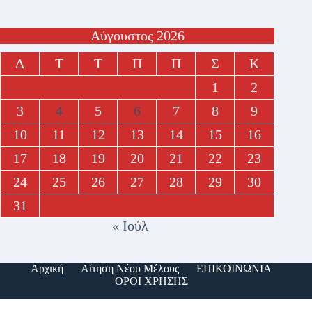
Αύγουστος 2026
Δ
Τ
Τ
Π
Π
Σ
Κ
1
2
3
4
5
6
7
8
9
10
11
12
13
14
15
16
17
18
19
20
21
22
23
24
25
26
27
28
29
30
31
« Ιούλ
Αρχική
Αίτηση Νέου Μέλους
ΕΠΙΚΟΙΝΩΝΙΑ
ΟΡΟΙ ΧΡΗΣΗΣ