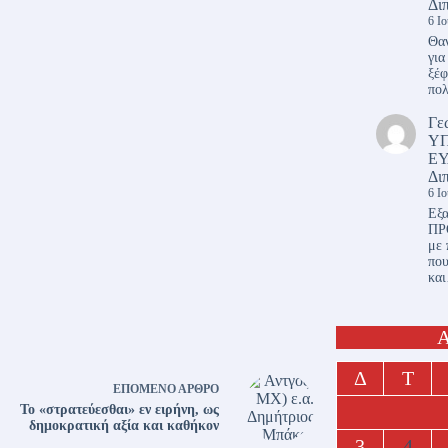
Δι
6 Ι
Θαν
για
ξέφ
πο
Γε
Υ
ΕΥ
Δι
6 Ι
Εξα
ΠΡ
με 
πο
κα
Α
Δ
Τ
ΕΠΌΜΕΝΟ
ΆΡΘΡΟ
Το «στρατεύεσθαι» εν ειρήνη, ως
δημοκρατική αξία και καθήκον
3
4