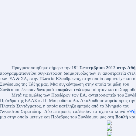
η
Πραγματοποιήθηκε σήμερα την
19
Σεπτεμβρίου 2012
στην Αθή
προγραμματισθείσα συγκέντρωση διαμαρτυρίας των εν αποστρατεία στε
των ΕΔ & ΣΑ, στην Πλατεία Κλαυθμώνος, στην οποία συμμετείχε και ο
Σύνδεσμος της Τάξης μας. Μια συγκέντρωση στην οποία τα μέλη του
Συνδέσμου έδωσαν δυναμικό «
παρών
» ενώ αρκετοί ήταν και οι Συμμαθ
Μετά τις ομιλίες των Προέδρων των ΕΑ, αντιπροσωπεία του Συν
Πρόεδρο της ΕΑΑΣ κ. Π. Μαυροδόπουλο. Ακολούθησε πορεία προς την
Πλατεία Συντάγματος, η οποία κατέληξε εμπρός από το Μνημείο του
Άγνωστου Στρατιώτη. Δύο επιτροπές επέδωσαν το σχετικό κοινό «
Ψή
μία στην οποία μετείχε και Πρόεδρος του Συνδέσμου μας στη
Βουλή
και