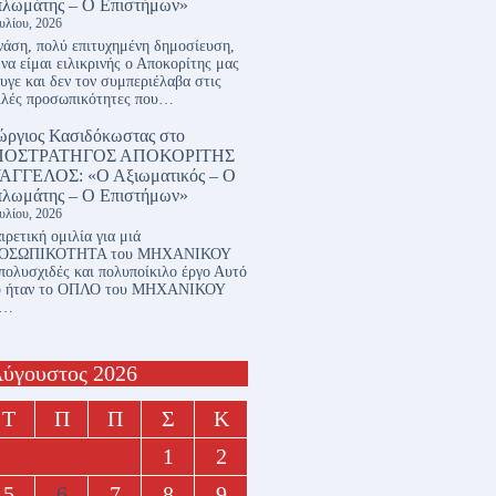
πλωμάτης – Ο Επιστήμων»
ουλίου, 2026
άση, πολύ επιτυχημένη δημοσίευση,
 να είμαι ειλικρινής ο Αποκορίτης μας
υγε και δεν τον συμπεριέλαβα στις
λλές προσωπικότητες που…
ώργιος Κασιδόκωστας
στο
ΠΟΣΤΡΑΤΗΓΟΣ ΑΠΟΚΟΡΙΤΗΣ
ΑΓΓΕΛΟΣ: «Ο Αξιωματικός – Ο
πλωμάτης – Ο Επιστήμων»
ουλίου, 2026
ιρετική ομιλία για μιά
ΟΣΩΠΙΚΟΤΗΤΑ του ΜΗΧΑΝΙΚΟΥ
πολυσχιδές και πολυποίκιλο έργο Αυτό
υ ήταν το ΟΠΛΟ του ΜΗΧΑΝΙΚΟΥ
ι…
ύγουστος 2026
Τ
Π
Π
Σ
Κ
1
2
5
6
7
8
9