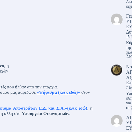
Δκτ
είχ
Γε
Υ
ΕΥ
Δι
15 
Κύρ
της
χιλ
ΑΚ
να,
η
Νο
λεχών
ΑΠ
Αξ
Επ
ητές που ήλθαν από την επαρχία.
7 Ι
δέσμου μας παρέδωσε
«
Ψήφισμα (κλικ εδώ)
»
στον
Υπέ
εξα
για
συζ
φισμα
Αποστράτων Ε.Δ. και Σ.Α.
»
(κλικ εδώ)
,
η
 η άλλη στο
Υπουργείο Οικονομικών
.
Α
Υ
ΕΥ