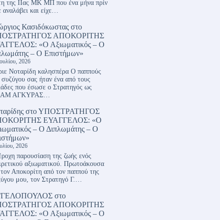
η της ΙΙας ΜΚ ΜΠ που ένα μήνα πρίν
ε αναλάβει και είχε…
ώργιος Κασιδόκωστας
στο
ΠΟΣΤΡΑΤΗΓΟΣ ΑΠΟΚΟΡΙΤΗΣ
ΑΓΓΕΛΟΣ: «Ο Αξιωματικός – Ο
πλωμάτης – Ο Επιστήμων»
Ιουλίου, 2026
ιε Νοταρίδη καλησπέρα Ο παππούς
 συζύγου σας ήταν ένα από τους
ιάδες που έσωσε ο Στρατηγός ως
ΑΜ ΑΓΚΥΡΑΣ…
ταρίδης
στο
ΥΠΟΣΤΡΑΤΗΓΟΣ
ΟΚΟΡΙΤΗΣ ΕΥΑΓΓΕΛΟΣ: «Ο
ιωματικός – Ο Διπλωμάτης – Ο
ιστήμων»
ουλίου, 2026
ροχη παρουσίαση της ζωής ενός
ιρετικού αξιωματικού. Πρωτοάκουσα
 τον Αποκορίτη από τον παππού της
ύγου μου, τον Στρατηγό Γ.…
ΓΓΕΛΟΠΟΥΛΟΣ
στο
ΠΟΣΤΡΑΤΗΓΟΣ ΑΠΟΚΟΡΙΤΗΣ
ΑΓΓΕΛΟΣ: «Ο Αξιωματικός – Ο