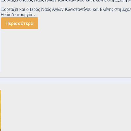
Εορτάζει και ο Ιερός Ναός Αγίων Κωνσταντίνου και Ελένης στη Σχ
Θεία Λειτουργία…
Περισσότερα
Εορτάζει
ο
Ιερός
Ναός
Αγίων
Κωνσταντίνου
και
Ελένης
στη
Σχολή
Μηχανικού
(ΣΜΧ)