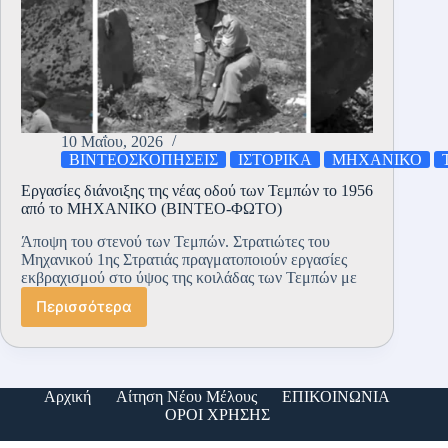
10 Μαΐου, 2026
ΒΙΝΤΕΟΣΚΟΠΗΣΕΙΣ
ΙΣΤΟΡΙΚΑ
ΜΗΧΑΝΙΚΟ
Εργασίες διάνοιξης της νέας οδού των Τεμπών το 1956
από το ΜΗΧΑΝΙΚΟ (ΒΙΝΤΕΟ-ΦΩΤΟ)
Άποψη του στενού των Τεμπών. Στρατιώτες του
Μηχανικού 1ης Στρατιάς πραγματοποιούν εργασίες
εκβραχισμού στο ύψος της κοιλάδας των Τεμπών με
Περισσότερα
Εργασίες
διάνοιξης
της
νέας
οδού
Αρχική
Αίτηση Νέου Μέλους
ΕΠΙΚΟΙΝΩΝΙΑ
των
ΟΡΟΙ ΧΡΗΣΗΣ
Τεμπών
το